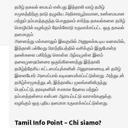
தமிழ் தகவல் மையம் என்பது இத்தாலி வாழ் தமிழ்
சமூகத்திற்கு நாடு தழுவிய அதிகாரபூர்வமான, உண்மையான
மற்றும் நம்பகத்தகுந்த பொதுநலம் சார்ந்த தகவல்களை தமிழ்
மொழியில் வழங்கும் நோக்கோடு உருவாக்கப்பட்ட ஒரு தகவல்
தளமாகும்.
அனைத்து மக்களாலும் இலகுவில் அணுகக்கூடிய வகையில்,
இத்தாலி பல்வேறு பிராந்தியத்தில் வசிக்கும் இதுபோன்ற
நலன்களை பகிர்ந்து கொள்ள ஆர்வமுள்ள இளம்
தலைமுறையினரை ஒருங்கிணைத்து இத்தாலி
தமிழ்த்தேசிய கட்டமைப்புக்களின் அனுசரணையுடன் தமிழ்
இளையோர் அமைப்பால் வடிவமைக்கப்பட்டுள்ளது. அத்துடன்
தமிழ்ச்சமூகத்துடன், இத்தாலிய மூலங்களிலிருந்து
பெறப்பட்டு, தரவுகளின் சமகால தேவை மற்றும்
நம்பகத்தன்மை என்பன ஆராயப்பட்டு வாசகர்களுக்கு
வழங்கும் ஒரு புதிய தளமாக உருவாக்கப்பட்டுள்ளது.
Tamil Info Point – Chi siamo?