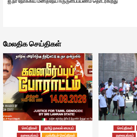
ஐ.நா நோக்கிய மனிதநேய ஈருருளிப்பயணம் தொடர்கிறது
Reading
மேலதிக செய்திகள்
செய்திகள்
தமிழ் தகவல் மையம்
செய்திகள்
தலையங்கம்
முக்கியச் செய்திகள்
தலையங்கம்