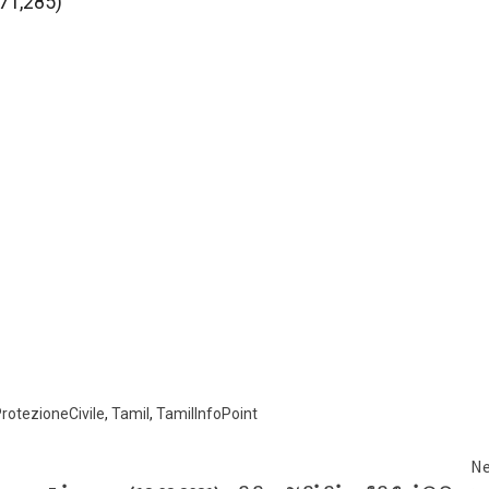
 71,285)
rotezioneCivile
,
Tamil
,
TamilInfoPoint
Ne