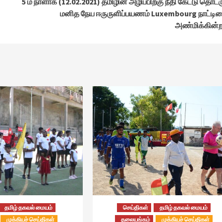
5 ம் நாளாக (12.02.2021) தமிழின அழிப்பிற்கு நீதி கேட்டு தொடர
மனித நேய ஈருருளிப்பயணம் Luxembourg நாட்டி
அண்மிக்கின்ற
தமிழ் தகவல் மையம்
செய்திகள்
தமிழ் தகவல் மையம்
முக்கியச் செய்திகள்
தலையங்கம்
முக்கியச் செய்திகள்