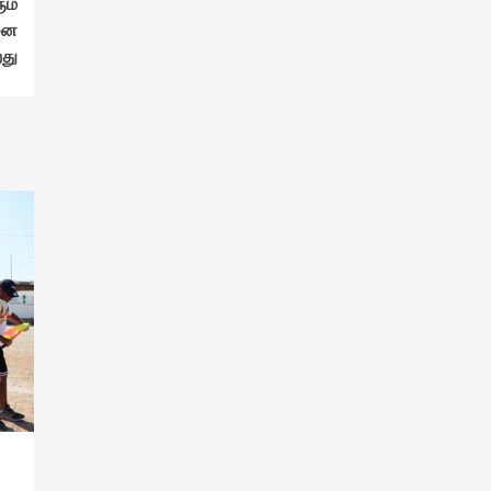
ும்
னை
து