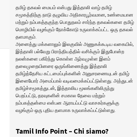
தமிழ் தகவல் மையம் என்பது இத்தாலி வாழ் தமிழ்
சமூகத்திற்கு நாடு தழுவிய அதிகாரபூர்வமான, உண்மையான
மற்றும் நம்பகத்தகுந்த பொதுநலம் சார்ந்த தகவல்களை தமிழ்
மொழியில் வழங்கும் நோக்கோடு உருவாக்கப்பட்ட ஒரு தகவல்
தளமாகும்.
அனைத்து மக்களாலும் இலகுவில் அணுகக்கூடிய வகையில்,
இத்தாலி பல்வேறு பிராந்தியத்தில் வசிக்கும் இதுபோன்ற
நலன்களை பகிர்ந்து கொள்ள ஆர்வமுள்ள இளம்
தலைமுறையினரை ஒருங்கிணைத்து இத்தாலி
தமிழ்த்தேசிய கட்டமைப்புக்களின் அனுசரணையுடன் தமிழ்
இளையோர் அமைப்பால் வடிவமைக்கப்பட்டுள்ளது. அத்துடன்
தமிழ்ச்சமூகத்துடன், இத்தாலிய மூலங்களிலிருந்து
பெறப்பட்டு, தரவுகளின் சமகால தேவை மற்றும்
நம்பகத்தன்மை என்பன ஆராயப்பட்டு வாசகர்களுக்கு
வழங்கும் ஒரு புதிய தளமாக உருவாக்கப்பட்டுள்ளது.
Tamil Info Point – Chi siamo?