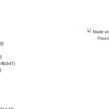
3)
5)
 240,641)
)