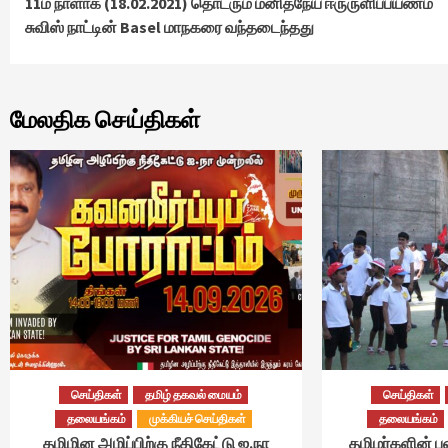
11ம் நாளாக (18.02.2021) தொடரும் மனிதநேய ஈருருளிப்பயணம்
Reading
சுவிஸ் நாட்டின் Basel மாநகரை வந்தடைந்தது
மேலதிக செய்திகள்
செய்திகள்
தமிழ் தகவல் மையம்
செய்திகள்
தலையங்கம்
முக்கியச் செய்திகள்
தலையங்கம்
தமிழின அழிப்பிற்கு நீதிகேட்டு ஐ.நா
தமிழர்களின் ப