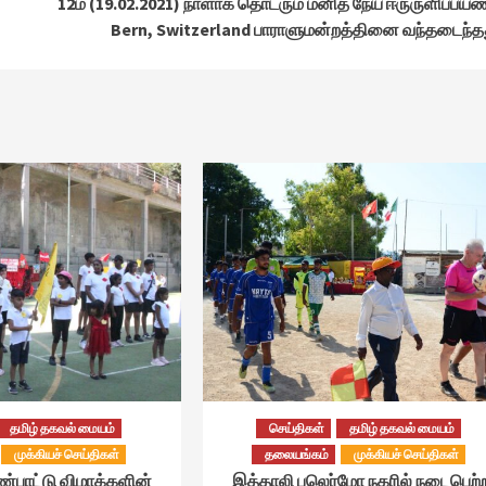
12ம் (19.02.2021) நாளாக தொடரும் மனித நேய ஈருருளிப்பய
Bern, Switzerland பாராளுமன்றத்தினை வந்தடைந்த
தமிழ் தகவல் மையம்
செய்திகள்
தமிழ் தகவல் மையம்
முக்கியச் செய்திகள்
தலையங்கம்
முக்கியச் செய்திகள்
ண்பாட்டு விழாக்களின்
இத்தாலி பலெர்மோ நகரில் நடைபெற்