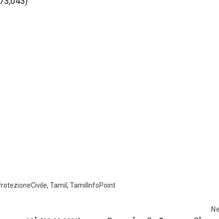
 73,043)
rotezioneCivile
,
Tamil
,
TamilInfoPoint
Ne