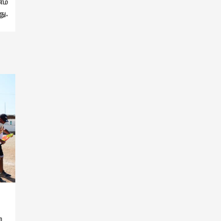
ணம்
து.
ற