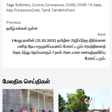
Tags:
Bollettino
,
Corona
,
Coronavirus
,
COVID
,
COVID-19
,
Italia
,
Italy
,
ProtezioneCivile
,
Tamil
,
TamilInfoPoint
Continue
Previous
தமிழ் எங்கள் மூச்சு!
Reading
Next
14வது நாளின் (21.02.2021) தமிழின அழிப்பிற்கு நீதிக்கான
மனித நேய ஈருருளிப்பயணப் போராட்டமும் அவற்றினைத்
தொடர்ந்து ஆரம்பமாகும் 7 நாள் அடையாள உணவுத்தவிர்ப்பு
போராட்டமும்.
மேலதிக செய்திகள்