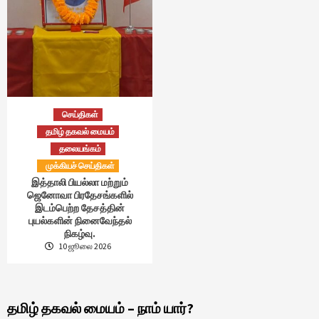
செய்திகள்
தமிழ் தகவல் மையம்
தலையங்கம்
முக்கியச் செய்திகள்
இத்தாலி பியல்லா மற்றும்
ஜெனோவா பிரதேசங்களில்
இடம்பெற்ற தேசத்தின்
புயல்களின் நினைவேந்தல்
நிகழ்வு.
10 ஜூலை 2026
தமிழ் தகவல் மையம் – நாம் யார்?