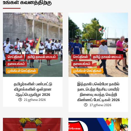
உங்கள் கவனத்திற்கு
செய்திகள்
தமிழ் தகவல் மையம்
செய்திகள்
தமிழ் தகவல் மையம்
தலையங்கம்
தலையங்கம்
முக்கியச் செய்திகள்
முக்கியச் செய்திகள்
தமிழர்களின் பண்பாட்டு
இத்தாலி பலெர்மோ நகரில்
விழாக்களின் ஒன்றான
நடைபெற்ற தேசிய மாவீரர்
ஆடிப்பெருவிழா 2026
நினைவு சுமந்த வெற்றி
கிண்ணப் போட்டிகள் 2026
21 ஜூலை 2026
17 ஜூலை 2026