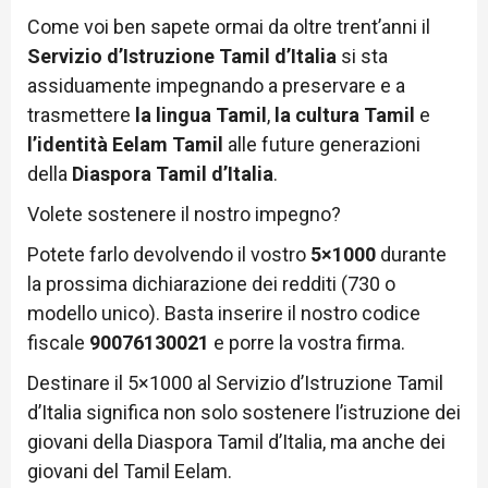
Come voi ben sapete ormai da oltre trent’anni il
Servizio d’Istruzione Tamil d’Italia
si sta
assiduamente impegnando a preservare e a
trasmettere
la lingua Tamil
,
la cultura Tamil
e
l’identità Eelam Tamil
alle future generazioni
della
Diaspora Tamil d’Italia
.
Volete sostenere il nostro impegno?
Potete farlo devolvendo il vostro
5×1000
durante
la prossima dichiarazione dei redditi (730 o
modello unico). Basta inserire il nostro codice
fiscale
90076130021
e porre la vostra firma.
Destinare il 5×1000 al Servizio d’Istruzione Tamil
d’Italia significa non solo sostenere l’istruzione dei
giovani della Diaspora Tamil d’Italia, ma anche dei
giovani del Tamil Eelam.