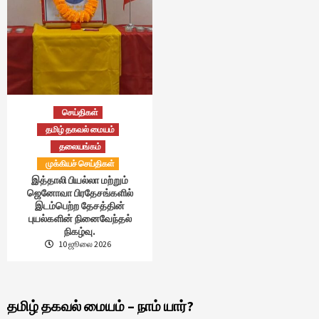
செய்திகள்
தமிழ் தகவல் மையம்
தலையங்கம்
முக்கியச் செய்திகள்
இத்தாலி பியல்லா மற்றும்
ஜெனோவா பிரதேசங்களில்
இடம்பெற்ற தேசத்தின்
புயல்களின் நினைவேந்தல்
நிகழ்வு.
10 ஜூலை 2026
தமிழ் தகவல் மையம் – நாம் யார்?