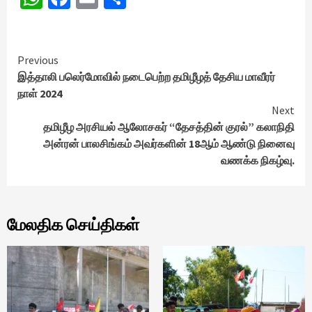
Continue
Previous
இத்தாலி பலெர்மோவில் நடைபெற்ற தமிழீழத் தேசிய மாவீரர்
Reading
நாள் 2024
Next
தமிழீழ அரசியல் ஆலோசகர் “தேசத்தின் குரல்” கலாநிதி
அன்ரன் பாலசிங்கம் அவர்களின் 18ஆம் ஆண்டு நினைவு
வணக்க நிகழ்வு.
மேலதிக செய்திகள்