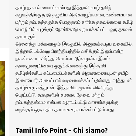
தமிழ் தகவல் மையம் என்பது இத்தாலி வாழ் தமிழ்
சமூகத்திற்கு நாடு தழுவிய அதிகாரபூர்வமான, உண்மையான
மற்றும் நம்பகத்தகுந்த பொதுநலம் சார்ந்த தகவல்களை தமிழ்
மொழியில் வழங்கும் நோக்கோடு உருவாக்கப்பட்ட ஒரு தகவல்
தளமாகும்.
அனைத்து மக்களாலும் இலகுவில் அணுகக்கூடிய வகையில்,
இத்தாலி பல்வேறு பிராந்தியத்தில் வசிக்கும் இதுபோன்ற
நலன்களை பகிர்ந்து கொள்ள ஆர்வமுள்ள இளம்
தலைமுறையினரை ஒருங்கிணைத்து இத்தாலி
தமிழ்த்தேசிய கட்டமைப்புக்களின் அனுசரணையுடன் தமிழ்
இளையோர் அமைப்பால் வடிவமைக்கப்பட்டுள்ளது. அத்துடன்
தமிழ்ச்சமூகத்துடன், இத்தாலிய மூலங்களிலிருந்து
பெறப்பட்டு, தரவுகளின் சமகால தேவை மற்றும்
நம்பகத்தன்மை என்பன ஆராயப்பட்டு வாசகர்களுக்கு
வழங்கும் ஒரு புதிய தளமாக உருவாக்கப்பட்டுள்ளது.
Tamil Info Point – Chi siamo?