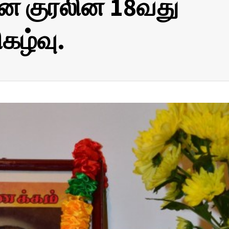
ன் குரலின் 18வது
கழ்வு.