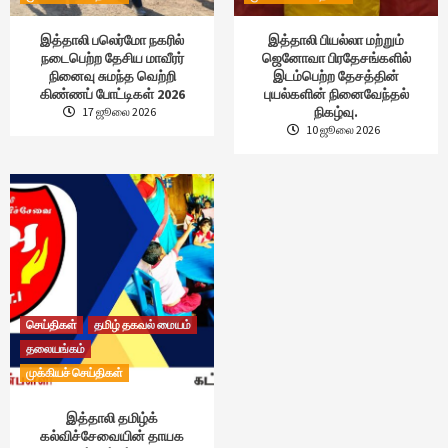
இத்தாலி பலெர்மோ நகரில்
இத்தாலி பியல்லா மற்றும்
நடைபெற்ற தேசிய மாவீரர்
ஜெனோவா பிரதேசங்களில்
நினைவு சுமந்த வெற்றி
இடம்பெற்ற தேசத்தின்
கிண்ணப் போட்டிகள் 2026
புயல்களின் நினைவேந்தல்
நிகழ்வு.
17 ஜூலை 2026
10 ஜூலை 2026
செய்திகள்
தமிழ் தகவல் மையம்
தலையங்கம்
முக்கியச் செய்திகள்
இத்தாலி தமிழ்க்
கல்விச்சேவையின் தாயக