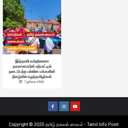
செய்திகள்
தமிழ் தகவல் மையம்
தலையங்கம்
முக்கியச் செய்திகள்
இத்தாலி வல்திலானா
நகரசபையின் ஏற்பாட்டில்
நடைபெற்ற பல்லின மக்களின்
நிகழ்வில் ஈழத்தமிழர்கள்
7 ஜூலை 2026
Facebook
Instagram
Youtube
Copyright © 2020 தமிழ் தகவல் மையம் - Tamil Info Point.