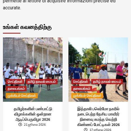
permette al lettore di acquisire informazioni precise ed
accurate.
உங்கள் கவனத்திற்கு
செய்திகள்
தமிழ் தகவல் மையம்
செய்திகள்
தமிழ் தகவல் மையம்
தலையங்கம்
தலையங்கம்
முக்கியச் செய்திகள்
முக்கியச் செய்திகள்
தமிழர்களின் பண்பாட்டு
இத்தாலி பலெர்மோ நகரில்
விழாக்களின் ஒன்றான
நடைபெற்ற தேசிய மாவீரர்
ஆடிப்பெருவிழா 2026
நினைவு சுமந்த வெற்றி
கிண்ணப் போட்டிகள் 2026
21 ஜூலை 2026
17 ஜூலை 2026