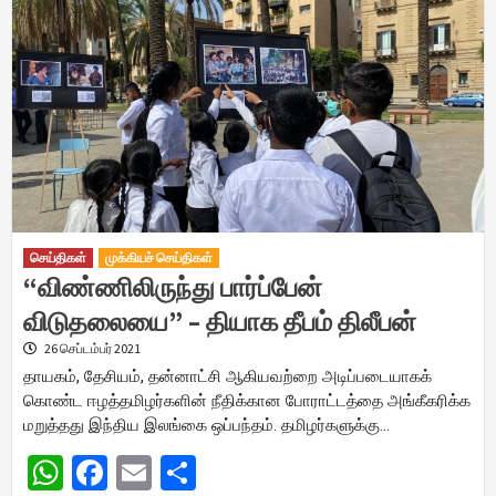
செய்திகள்
முக்கியச் செய்திகள்
“விண்ணிலிருந்து பார்ப்பேன்
விடுதலையை” – தியாக தீபம் திலீபன்
26 செப்டம்பர் 2021
தாயகம், தேசியம், தன்னாட்சி ஆகியவற்றை அடிப்படையாகக்
கொண்ட ஈழத்தமிழர்களின் நீதிக்கான போராட்டத்தை அங்கீகரிக்க
மறுத்தது இந்திய இலங்கை ஒப்பந்தம். தமிழர்களுக்கு…
WhatsApp
Facebook
Email
Share