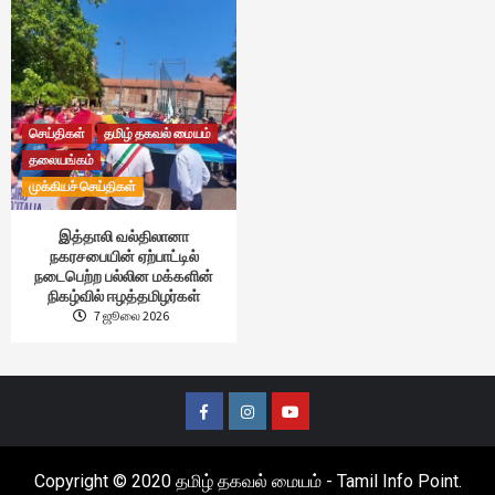
செய்திகள்
தமிழ் தகவல் மையம்
தலையங்கம்
முக்கியச் செய்திகள்
இத்தாலி வல்திலானா
நகரசபையின் ஏற்பாட்டில்
நடைபெற்ற பல்லின மக்களின்
நிகழ்வில் ஈழத்தமிழர்கள்
7 ஜூலை 2026
Facebook
Instagram
Youtube
Copyright © 2020 தமிழ் தகவல் மையம் - Tamil Info Point.