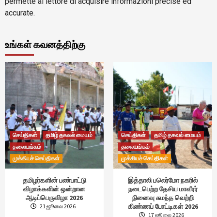
permette al lettore di acquisire informazioni precise ed
accurate.
உங்கள் கவனத்திற்கு
செய்திகள்
தமிழ் தகவல் மையம்
செய்திகள்
தமிழ் தகவல் மையம்
தலையங்கம்
தலையங்கம்
முக்கியச் செய்திகள்
முக்கியச் செய்திகள்
தமிழர்களின் பண்பாட்டு
இத்தாலி பலெர்மோ நகரில்
விழாக்களின் ஒன்றான
நடைபெற்ற தேசிய மாவீரர்
ஆடிப்பெருவிழா 2026
நினைவு சுமந்த வெற்றி
கிண்ணப் போட்டிகள் 2026
21 ஜூலை 2026
17 ஜூலை 2026