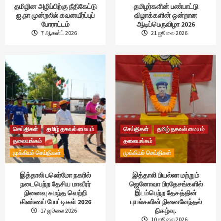
தமிழின அழிப்பிற்கு நீதிகேட்டு
தமிழர்களின் பண்பாட்டு
ஐ.நா முன்றலில் கவனயீர்ப்புப்
விழாக்களின் ஒன்றான
போராட்டம்
ஆடிப்பெருவிழா 2026
7 ஆகஸ்ட் 2026
21 ஜூலை 2026
செய்திகள்
தமிழ் தகவல் மையம்
செய்திகள்
தமிழ் தகவல் மையம்
தலையங்கம்
தலையங்கம்
முக்கியச் செய்திகள்
முக்கியச் செய்திகள்
இத்தாலி பலெர்மோ நகரில்
இத்தாலி பியல்லா மற்றும்
நடைபெற்ற தேசிய மாவீரர்
ஜெனோவா பிரதேசங்களில்
நினைவு சுமந்த வெற்றி
இடம்பெற்ற தேசத்தின்
கிண்ணப் போட்டிகள் 2026
புயல்களின் நினைவேந்தல்
நிகழ்வு.
17 ஜூலை 2026
10 ஜூலை 2026