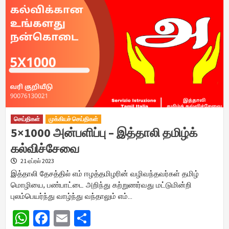
செய்திகள்
முக்கியச் செய்திகள்
5×1000 அன்பளிப்பு – இத்தாலி தமிழ்க்
கல்விச்சேவை
21 ஏப்ரல் 2023
இத்தாலி தேசத்தில் எம் ஈழத்தமிழரின் வழிவந்தவர்கள் தமிழ்
மொழியை, பண்பாட்டை அறிந்து கற்றுணர்வது மட்டுமின்றி
புலம்பெயர்ந்து வாழ்ந்து வந்தாலும் எம்…
WhatsApp
Facebook
Email
Share