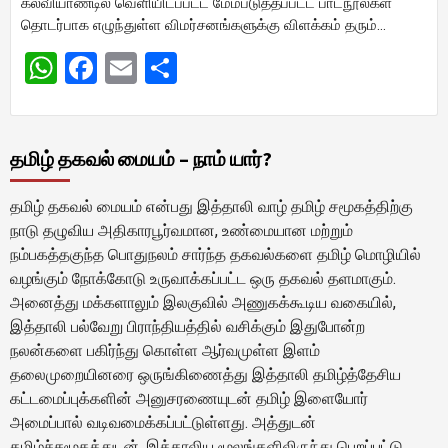
கல்வியாண்டில் வெளியிடப்பட்ட மேம்படுத்தப்பட்ட பாடநூல்கள்
தொடர்பாக எழுந்துள்ள விமர்சனங்களுக்கு விளக்கம் தரும்…
WhatsApp
Facebook
Email
Share
தமிழ் தகவல் மையம் – நாம் யார்?
தமிழ் தகவல் மையம் என்பது இத்தாலி வாழ் தமிழ் சமூகத்திற்கு
நாடு தழுவிய அதிகாரபூர்வமான, உண்மையான மற்றும்
நம்பகத்தகுந்த பொதுநலம் சார்ந்த தகவல்களை தமிழ் மொழியில்
வழங்கும் நோக்கோடு உருவாக்கப்பட்ட ஒரு தகவல் தளமாகும்.
அனைத்து மக்களாலும் இலகுவில் அணுகக்கூடிய வகையில்,
இத்தாலி பல்வேறு பிராந்தியத்தில் வசிக்கும் இதுபோன்ற
நலன்களை பகிர்ந்து கொள்ள ஆர்வமுள்ள இளம்
தலைமுறையினரை ஒருங்கிணைத்து இத்தாலி தமிழ்த்தேசிய
கட்டமைப்புக்களின் அனுசரணையுடன் தமிழ் இளையோர்
அமைப்பால் வடிவமைக்கப்பட்டுள்ளது. அத்துடன்
தமிழ்ச்சமூகத்துடன், இத்தாலிய மூலங்களிலிருந்து பெறப்பட்டு,