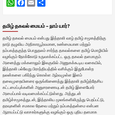
WhatsApp
Facebook
Email
Share
தமிழ் தகவல் மையம் – நாம் யார்?
தமிழ் தகவல் மையம் என்பது இத்தாலி வாழ் தமிழ் சமூகத்திற்கு
நாடு தழுவிய அதிகாரபூர்வமான, உண்மையான மற்றும்
நம்பகத்தகுந்த பொதுநலம் சார்ந்த தகவல்களை தமிழ் மொழியில்
வழங்கும் நோக்கோடு உருவாக்கப்பட்ட ஒரு தகவல் தளமாகும்.
அனைத்து மக்களாலும் இலகுவில் அணுகக்கூடிய வகையில்,
இத்தாலி பல்வேறு பிராந்தியத்தில் வசிக்கும் இதுபோன்ற
நலன்களை பகிர்ந்து கொள்ள ஆர்வமுள்ள இளம்
தலைமுறையினரை ஒருங்கிணைத்து இத்தாலி தமிழ்த்தேசிய
கட்டமைப்புக்களின் அனுசரணையுடன் தமிழ் இளையோர்
அமைப்பால் வடிவமைக்கப்பட்டுள்ளது. அத்துடன்
தமிழ்ச்சமூகத்துடன், இத்தாலிய மூலங்களிலிருந்து பெறப்பட்டு,
தரவுகளின் சமகால தேவை மற்றும் நம்பகத்தன்மை என்பன
ஆராயப்பட்டு வாசகர்களுக்கு வழங்கும் ஒரு புதிய தளமாக