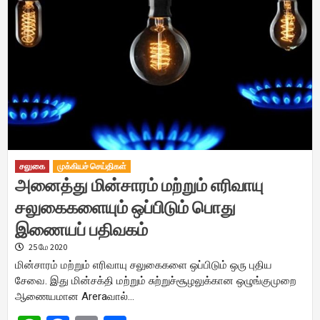
சலுகை
முக்கியச் செய்திகள்
அனைத்து மின்சாரம் மற்றும் எரிவாயு
சலுகைகளையும் ஒப்பிடும் பொது
இணையப் பதிவகம்
25 மே 2020
மின்சாரம் மற்றும் எரிவாயு சலுகைகளை ஒப்பிடும் ஒரு புதிய
சேவை. இது மின்சக்தி மற்றும் சுற்றுச்சூழலுக்கான ஒழுங்குமுறை
ஆணையமான Areraவால்…