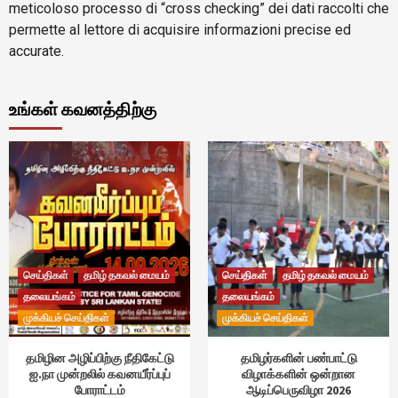
meticoloso processo di “cross checking” dei dati raccolti che
permette al lettore di acquisire informazioni precise ed
accurate.
உங்கள் கவனத்திற்கு
செய்திகள்
தமிழ் தகவல் மையம்
செய்திகள்
தமிழ் தகவல் மையம்
தலையங்கம்
தலையங்கம்
முக்கியச் செய்திகள்
முக்கியச் செய்திகள்
தமிழின அழிப்பிற்கு நீதிகேட்டு
தமிழர்களின் பண்பாட்டு
ஐ.நா முன்றலில் கவனயீர்ப்புப்
விழாக்களின் ஒன்றான
போராட்டம்
ஆடிப்பெருவிழா 2026