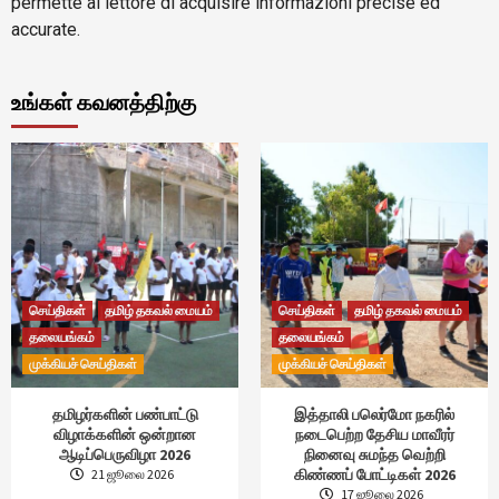
permette al lettore di acquisire informazioni precise ed
accurate.
உங்கள் கவனத்திற்கு
செய்திகள்
தமிழ் தகவல் மையம்
செய்திகள்
தமிழ் தகவல் மையம்
தலையங்கம்
தலையங்கம்
முக்கியச் செய்திகள்
முக்கியச் செய்திகள்
தமிழர்களின் பண்பாட்டு
இத்தாலி பலெர்மோ நகரில்
விழாக்களின் ஒன்றான
நடைபெற்ற தேசிய மாவீரர்
ஆடிப்பெருவிழா 2026
நினைவு சுமந்த வெற்றி
கிண்ணப் போட்டிகள் 2026
21 ஜூலை 2026
17 ஜூலை 2026