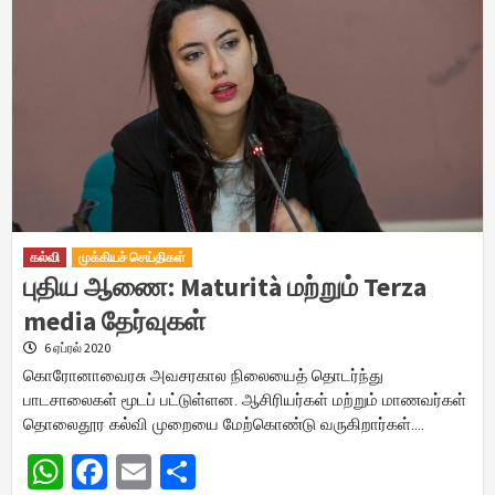
கல்வி
முக்கியச் செய்திகள்
புதிய ஆணை: Maturità மற்றும் Terza
media தேர்வுகள்
6 ஏப்ரல் 2020
கொரோனாவைரசு அவசரகால நிலையைத் தொடர்ந்து
பாடசாலைகள் மூடப் பட்டுள்ளன. ஆசிரியர்கள் மற்றும் மாணவர்கள்
தொலைதூர கல்வி முறையை மேற்கொண்டு வருகிறார்கள்….
WhatsApp
Facebook
Email
Share