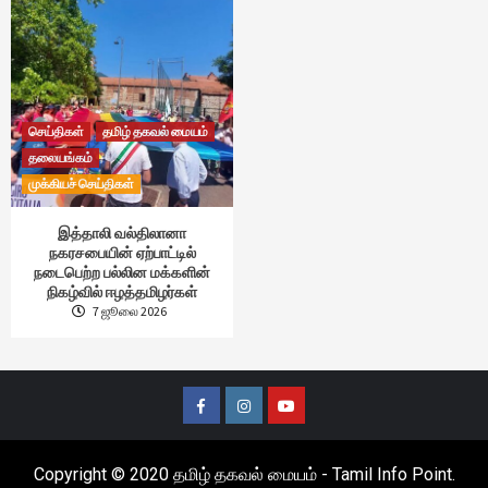
செய்திகள்
தமிழ் தகவல் மையம்
தலையங்கம்
முக்கியச் செய்திகள்
இத்தாலி வல்திலானா
நகரசபையின் ஏற்பாட்டில்
நடைபெற்ற பல்லின மக்களின்
நிகழ்வில் ஈழத்தமிழர்கள்
7 ஜூலை 2026
Facebook
Instagram
Youtube
Copyright © 2020 தமிழ் தகவல் மையம் - Tamil Info Point.