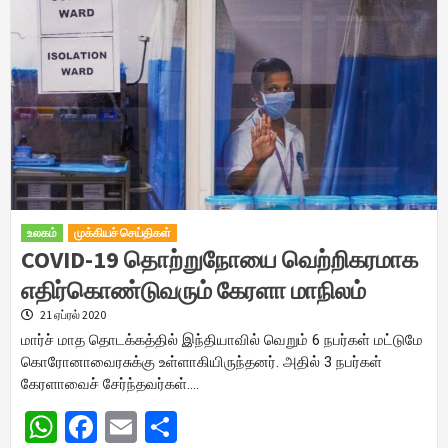
உலகம்
முக்கியச் செய்திகள்
COVID-19 தொற்றுநோயை வெற்றிகரமாக
எதிர்கொண்டுவரும் கேரளா மாநிலம்
21 ஏப்ரல் 2020
மார்ச் மாத தொடக்கத்தில் இந்தியாவில் வெறும் 6 நபர்கள் மட்டுமே
கொரோனாவைரசுக்கு உள்ளாகியிருந்தனர். அதில் 3 நபர்கள்
கேரளாவைச் சேர்ந்தவர்கள்….
WhatsApp
Facebook
Email
Share