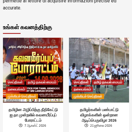
permette al lettore di acquisire informazioni precise ed
accurate.
உங்கள் கவனத்திற்கு
செய்திகள்
தமிழ் தகவல் மையம்
செய்திகள்
தமிழ் தகவல் மையம்
தலையங்கம்
தலையங்கம்
முக்கியச் செய்திகள்
முக்கியச் செய்திகள்
தமிழின அழிப்பிற்கு நீதிகேட்டு
தமிழர்களின் பண்பாட்டு
ஐ.நா முன்றலில் கவனயீர்ப்புப்
விழாக்களின் ஒன்றான
போராட்டம்
ஆடிப்பெருவிழா 2026
7 ஆகஸ்ட் 2026
21 ஜூலை 2026