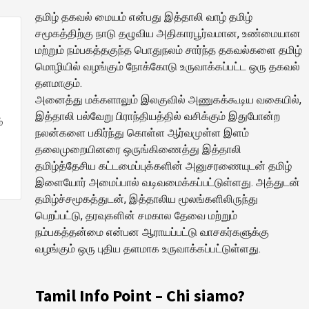
தமிழ் தகவல் மையம் என்பது இத்தாலி வாழ் தமிழ்
சமூகத்திற்கு நாடு தழுவிய அதிகாரபூர்வமான, உண்மையான
மற்றும் நம்பகத்தகுந்த பொதுநலம் சார்ந்த தகவல்களை தமிழ்
மொழியில் வழங்கும் நோக்கோடு உருவாக்கப்பட்ட ஒரு தகவல்
தளமாகும்.
அனைத்து மக்களாலும் இலகுவில் அணுகக்கூடிய வகையில்,
இத்தாலி பல்வேறு பிராந்தியத்தில் வசிக்கும் இதுபோன்ற
்
நலன்களை பகிர்ந்து கொள்ள ஆர்வமுள்ள இளம்
தலைமுறையினரை ஒருங்கிணைத்து இத்தாலி
தமிழ்த்தேசிய கட்டமைப்புக்களின் அனுசரணையுடன் தமிழ்
இளையோர் அமைப்பால் வடிவமைக்கப்பட்டுள்ளது. அத்துடன்
தமிழ்ச்சமூகத்துடன், இத்தாலிய மூலங்களிலிருந்து
பெறப்பட்டு, தரவுகளின் சமகால தேவை மற்றும்
நம்பகத்தன்மை என்பன ஆராயப்பட்டு வாசகர்களுக்கு
வழங்கும் ஒரு புதிய தளமாக உருவாக்கப்பட்டுள்ளது.
Tamil Info Point – Chi siamo?