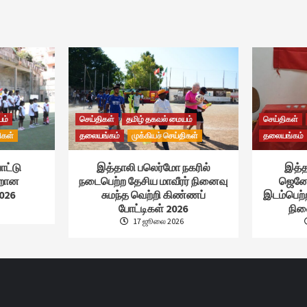
யம்
செய்திகள்
தமிழ் தகவல் மையம்
செய்திகள்
ிகள்
தலையங்கம்
முக்கியச் செய்திகள்
தலையங்கம்
ாட்டு
இத்தாலி பலெர்மோ நகரில்
இத்த
்றான
நடைபெற்ற தேசிய மாவீரர் நினைவு
ஜெனோ
026
சுமந்த வெற்றி கிண்ணப்
இடம்பெற்
போட்டிகள் 2026
நின
17 ஜூலை 2026