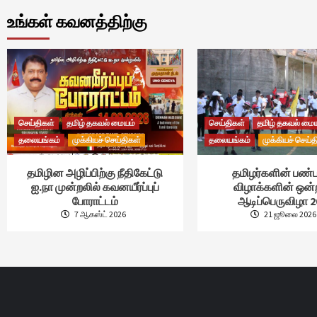
உங்கள் கவனத்திற்கு
செய்திகள்
தமிழ் தகவல் மையம்
செய்திகள்
தமிழ் தகவல் மை
தலையங்கம்
முக்கியச் செய்திகள்
தலையங்கம்
முக்கியச் செய்த
தமிழின அழிப்பிற்கு நீதிகேட்டு
தமிழர்களின் பண்ப
ஐ.நா முன்றலில் கவனயீர்ப்புப்
விழாக்களின் ஒன
போராட்டம்
ஆடிப்பெருவிழா 2
7 ஆகஸ்ட் 2026
21 ஜூலை 2026