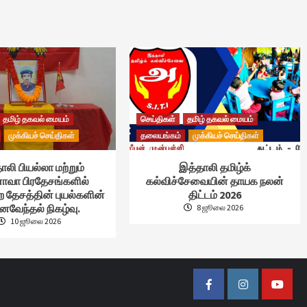
தமிழ் தகவல் மையம்
செய்திகள்
தமிழ் தகவல் மையம்
முக்கியச் செய்திகள்
தலையங்கம்
முக்கியச் செய்திகள்
ாலி பியல்லா மற்றும்
இத்தாலி தமிழ்க்
வா பிரதேசங்களில்
கல்விச்சேவையின் தாயக நலன்
ற தேசத்தின் புயல்களின்
திட்டம் 2026
ைவேந்தல் நிகழ்வு.
8 ஜூலை 2026
10 ஜூலை 2026
Facebook
Instagram
Youtub