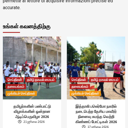
permette al lettore di acquisire informazioni precise ed
accurate.
உங்கள் கவனத்திற்கு
செய்திகள்
தமிழ் தகவல் மையம்
செய்திகள்
தமிழ் தகவல் மையம்
தலையங்கம்
தலையங்கம்
முக்கியச் செய்திகள்
முக்கியச் செய்திகள்
தமிழர்களின் பண்பாட்டு
இத்தாலி பலெர்மோ நகரில்
விழாக்களின் ஒன்றான
நடைபெற்ற தேசிய மாவீரர்
ஆடிப்பெருவிழா 2026
நினைவு சுமந்த வெற்றி
கிண்ணப் போட்டிகள் 2026
21 ஜூலை 2026
17 ஜூலை 2026