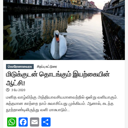
கொரோனாவைரசு
சிறப்பு கட்டுரை
மிடுக்குடன் தொடங்கும் இயற்கையின்
ஆட்சி!
3 மே 2020
மனித வாழ்விற்கு அத்தியாவசியமானவற்றில் ஒன்று வளியாகும்.
சுத்தமான காற்றை நாம் சுவாசிப்பது முக்கியம். ஆனால், கடந்த
நூற்றாண்டிலிருந்து வளி மாசுபாடும்…
WhatsApp
Facebook
Email
Share