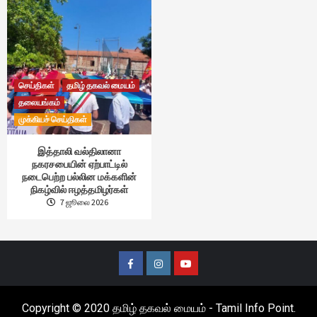
செய்திகள்
தமிழ் தகவல் மையம்
தலையங்கம்
முக்கியச் செய்திகள்
இத்தாலி வல்திலானா
நகரசபையின் ஏற்பாட்டில்
நடைபெற்ற பல்லின மக்களின்
நிகழ்வில் ஈழத்தமிழர்கள்
7 ஜூலை 2026
Facebook
Instagram
Youtube
Copyright © 2020 தமிழ் தகவல் மையம் - Tamil Info Point.