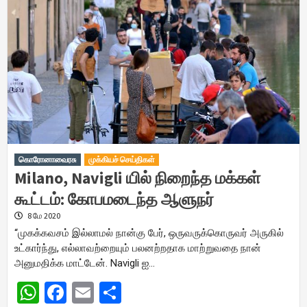
கொரோனாவைரசு
முக்கியச் செய்திகள்
Milano, Navigli யில் நிறைந்த மக்கள்
கூட்டம்: கோபமடைந்த ஆளுநர்
8 மே 2020
“முகக்கவசம் இல்லாமல் நான்கு பேர், ஒருவருக்கொருவர் அருகில்
உட்கார்ந்து, எல்லாவற்றையும் பலனற்றதாக மாற்றுவதை நான்
அனுமதிக்க மாட்டேன். Navigli ஐ…
WhatsApp
Facebook
Email
Share