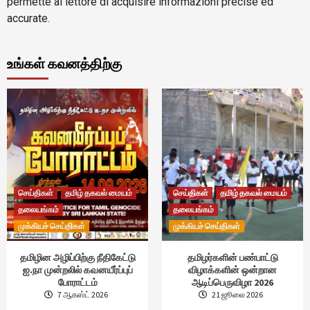
permette al lettore di acquisire informazioni precise ed
accurate.
உங்கள் கவனத்திற்கு
செய்திகள்
தமிழ் தகவல் மையம்
செய்திகள்
தமிழ் தகவல் மையம்
தலையங்கம்
தலையங்கம்
முக்கியச் செய்திகள்
முக்கியச் செய்திகள்
தமிழின அழிப்பிற்கு நீதிகேட்டு
தமிழர்களின் பண்பாட்டு
ஐ.நா முன்றலில் கவனயீர்ப்புப்
விழாக்களின் ஒன்றான
போராட்டம்
ஆடிப்பெருவிழா 2026
7 ஆகஸ்ட் 2026
21 ஜூலை 2026