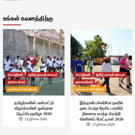
உங்கள் கவனத்திற்கு
செய்திகள்
தமிழ் தகவல் மையம்
செய்திகள்
தமிழ் தகவல் மையம்
தலையங்கம்
தலையங்கம்
முக்கியச் செய்திகள்
முக்கியச் செய்திகள்
தமிழர்களின் பண்பாட்டு
இத்தாலி பலெர்மோ நகரில்
விழாக்களின் ஒன்றான
நடைபெற்ற தேசிய மாவீரர்
ஆடிப்பெருவிழா 2026
நினைவு சுமந்த வெற்றி
கிண்ணப் போட்டிகள் 2026
21 ஜூலை 2026
17 ஜூலை 2026