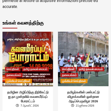
permette al lettore di acquisire informazioni precise ed
accurate.
உங்கள் கவனத்திற்கு
செய்திகள்
தமிழ் தகவல் மையம்
செய்திகள்
தமிழ் தகவல் மையம்
தலையங்கம்
தலையங்கம்
முக்கியச் செய்திகள்
முக்கியச் செய்திகள்
தமிழின அழிப்பிற்கு நீதிகேட்டு
தமிழர்களின் பண்பாட்டு
ஐ.நா முன்றலில் கவனயீர்ப்புப்
விழாக்களின் ஒன்றான
போராட்டம்
ஆடிப்பெருவிழா 2026
7 ஆகஸ்ட் 2026
21 ஜூலை 2026