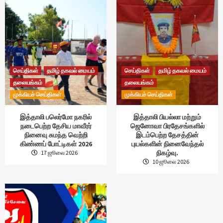
செய்திகள்
தமிழ் தகவல் மையம்
செய்திகள்
தமிழ் தகவல் மையம்
தலையங்கம்
தலையங்கம்
முக்கியச் செய்திகள்
முக்கியச் செய்திகள்
இத்தாலி பலெர்மோ நகரில்
இத்தாலி பியல்லா மற்றும்
நடைபெற்ற தேசிய மாவீரர்
ஜெனோவா பிரதேசங்களில்
நினைவு சுமந்த வெற்றி
இடம்பெற்ற தேசத்தின்
கிண்ணப் போட்டிகள் 2026
புயல்களின் நினைவேந்தல்
நிகழ்வு.
17 ஜூலை 2026
10 ஜூலை 2026