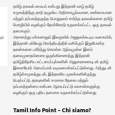
தமிழ் தகவல் மையம் என்பது இத்தாலி வாழ் தமிழ்
சமூகத்திற்கு நாடு தழுவிய அதிகாரபூர்வமான, உண்மையான
மற்றும் நம்பகத்தகுந்த பொதுநலம் சார்ந்த தகவல்களை தமிழ்
மொழியில் வழங்கும் நோக்கோடு உருவாக்கப்பட்ட ஒரு தகவல்
தளமாகும்.
அனைத்து மக்களாலும் இலகுவில் அணுகக்கூடிய வகையில்,
ும்
இத்தாலி பல்வேறு பிராந்தியத்தில் வசிக்கும் இதுபோன்ற
நலன்களை பகிர்ந்து கொள்ள ஆர்வமுள்ள இளம்
தலைமுறையினரை ஒருங்கிணைத்து இத்தாலி
தமிழ்த்தேசிய கட்டமைப்புக்களின் அனுசரணையுடன் தமிழ்
இளையோர் அமைப்பால் வடிவமைக்கப்பட்டுள்ளது. அத்துடன்
தமிழ்ச்சமூகத்துடன், இத்தாலிய மூலங்களிலிருந்து
பெறப்பட்டு, தரவுகளின் சமகால தேவை மற்றும்
நம்பகத்தன்மை என்பன ஆராயப்பட்டு வாசகர்களுக்கு
வழங்கும் ஒரு புதிய தளமாக உருவாக்கப்பட்டுள்ளது.
Tamil Info Point – Chi siamo?