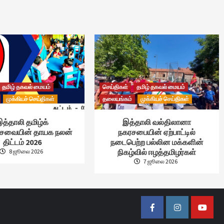
தமிழ் தகவல் மையம்
செய்திகள்
தமிழ் தகவல் மையம்
முக்கியச் செய்திகள்
தலையங்கம்
முக்கியச் செய்திகள்
த்தாலி தமிழ்க்
இத்தாலி வல்திலானா
்சேவையின் தாயக நலன்
நகரசபையின் ஏற்பாட்டில்
திட்டம் 2026
நடைபெற்ற பல்லின மக்களின்
நிகழ்வில் ஈழத்தமிழர்கள்
8 ஜூலை 2026
7 ஜூலை 2026
Facebook
Instagram
Youtub