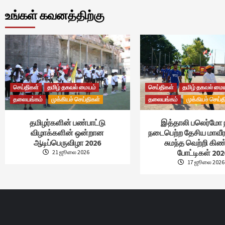
உங்கள் கவனத்திற்கு
செய்திகள்
தமிழ் தகவல் மையம்
செய்திகள்
தமிழ் தகவல் மை
தலையங்கம்
முக்கியச் செய்திகள்
தலையங்கம்
முக்கியச் செய்த
தமிழர்களின் பண்பாட்டு
இத்தாலி பலெர்மோ 
விழாக்களின் ஒன்றான
நடைபெற்ற தேசிய மாவீர
ஆடிப்பெருவிழா 2026
சுமந்த வெற்றி கி
போட்டிகள் 202
21 ஜூலை 2026
17 ஜூலை 2026