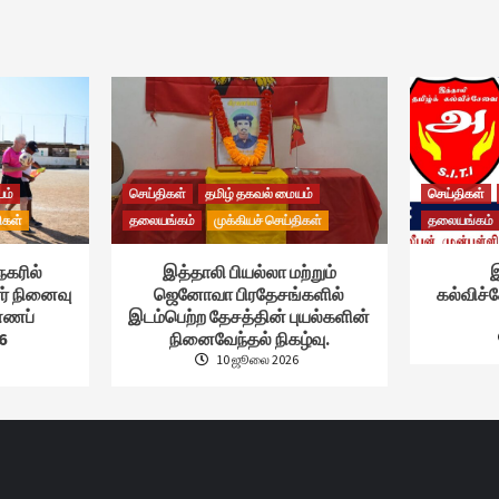
யம்
செய்திகள்
தமிழ் தகவல் மையம்
செய்திகள்
ிகள்
தலையங்கம்
முக்கியச் செய்திகள்
தலையங்கம்
நகரில்
இத்தாலி பியல்லா மற்றும்
இ
ர் நினைவு
ஜெனோவா பிரதேசங்களில்
கல்விச
ண்ணப்
இடம்பெற்ற தேசத்தின் புயல்களின்
6
நினைவேந்தல் நிகழ்வு.
10 ஜூலை 2026