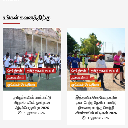
உங்கள் கவனத்திற்கு
செய்திகள்
தமிழ் தகவல் மையம்
செய்திகள்
தமிழ் தகவல் மையம்
தலையங்கம்
தலையங்கம்
முக்கியச் செய்திகள்
முக்கியச் செய்திகள்
தமிழர்களின் பண்பாட்டு
இத்தாலி பலெர்மோ நகரில்
விழாக்களின் ஒன்றான
நடைபெற்ற தேசிய மாவீரர்
ஆடிப்பெருவிழா 2026
நினைவு சுமந்த வெற்றி
கிண்ணப் போட்டிகள் 2026
21 ஜூலை 2026
17 ஜூலை 2026