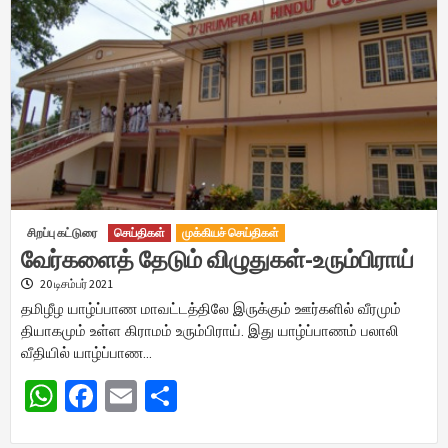
சிறப்பு கட்டுரை
செய்திகள்
முக்கியச் செய்திகள்
வேர்களைத் தேடும் விழுதுகள்-உரும்பிராய்
20 டிசம்பர் 2021
தமிழீழ யாழ்ப்பாண மாவட்டத்திலே இருக்கும் ஊர்களில் வீரமும்
தியாகமும் உள்ள கிராமம் உரும்பிராய். இது யாழ்ப்பாணம் பலாலி
வீதியில் யாழ்ப்பாண…
WhatsApp
Facebook
Email
Share