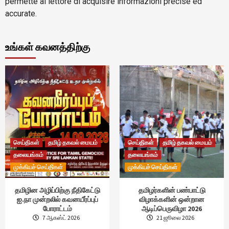
permette al lettore di acquisire informazioni precise ed
accurate.
உங்கள் கவனத்திற்கு
செய்திகள்
தமிழ் தகவல் மையம்
செய்திகள்
தமிழ் தகவல் மையம்
தலையங்கம்
தலையங்கம்
முக்கியச் செய்திகள்
முக்கியச் செய்திகள்
தமிழின அழிப்பிற்கு நீதிகேட்டு
தமிழர்களின் பண்பாட்டு
ஐ.நா முன்றலில் கவனயீர்ப்புப்
விழாக்களின் ஒன்றான
போராட்டம்
ஆடிப்பெருவிழா 2026
7 ஆகஸ்ட் 2026
21 ஜூலை 2026