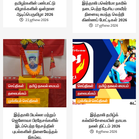
தமிழர்களின் பண்பாட்டு
இத்தாலி பலெர்மோ நகரில்
விழாக்களின் ஒன்றான
நடைபெற்ற தேசிய மாவீரர்
ஆடிப்பெருவிழா 2026
நினைவு சுமந்த வெற்றி
கிண்ணப் போட்டிகள் 2026
21 ஜூலை 2026
17 ஜூலை 2026
செய்திகள்
தமிழ் தகவல் மையம்
செய்திகள்
தமிழ் தகவல் மையம்
தலையங்கம்
தலையங்கம்
முக்கியச் செய்திகள்
முக்கியச் செய்திகள்
இத்தாலி பியல்லா மற்றும்
இத்தாலி தமிழ்க்
ஜெனோவா பிரதேசங்களில்
கல்விச்சேவையின் தாயக
இடம்பெற்ற தேசத்தின்
நலன் திட்டம் 2026
புயல்களின் நினைவேந்தல்
8 ஜூலை 2026
நிகழ்வு.