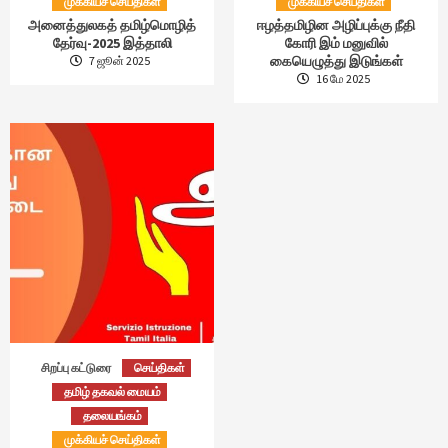
முக்கியச் செய்திகள்
முக்கியச் செய்திகள்
அனைத்துலகத் தமிழ்மொழித்
ஈழத்தமிழின அழிப்புக்கு நீதி
தேர்வு-2025 இத்தாலி
கோரி இம் மனுவில்
கையெழுத்து இடுங்கள்
7 ஜூன் 2025
16 மே 2025
சிறப்பு கட்டுரை
செய்திகள்
தமிழ் தகவல் மையம்
தலையங்கம்
முக்கியச் செய்திகள்