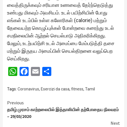
வைத்திருக்கவும் சரியான உணவைத் தேர்ந்தெடுத்து
உண்பது மிகவும் அவசியம். உடல் பயிற்சியின் போது
எங்கள் உடம்பில் உள்ள கலோரிகள் (calorie) மற்றும்
தேவையற்ற கொழுப்புக்கள் போன்றவை கரைந்து உடல்
சமநிலையின் ஆற்றல் செயல்பாடு அதிகரிக்கிறது.
மேலும், உடற்பயிற்சி உடல் அமைப்பை மேம்படுத்தி தசை
மற்றும் இருதய அமைப்பின் செயல்திறனை வலுப்பெற
செய்கிறது.
WhatsApp
Facebook
Email
Share
Tags:
Coronavirus
,
Esercizi da casa
,
fitness
,
Tamil
Continue
Previous
தமிழ் முரசம் காற்றலையில் இத்தாலியின் தற்போதைய நிலவரம்
Reading
– 29/03/2020
Next