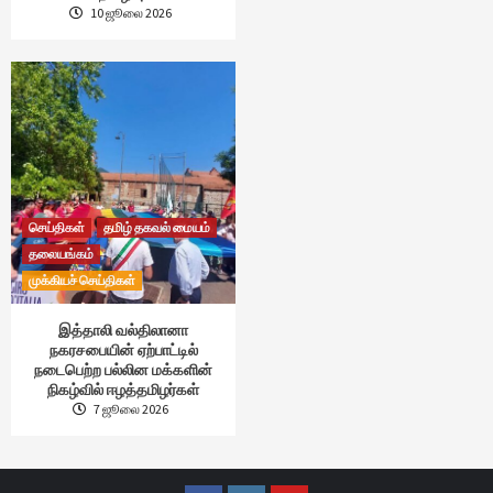
10 ஜூலை 2026
செய்திகள்
தமிழ் தகவல் மையம்
தலையங்கம்
முக்கியச் செய்திகள்
இத்தாலி வல்திலானா
நகரசபையின் ஏற்பாட்டில்
நடைபெற்ற பல்லின மக்களின்
நிகழ்வில் ஈழத்தமிழர்கள்
7 ஜூலை 2026