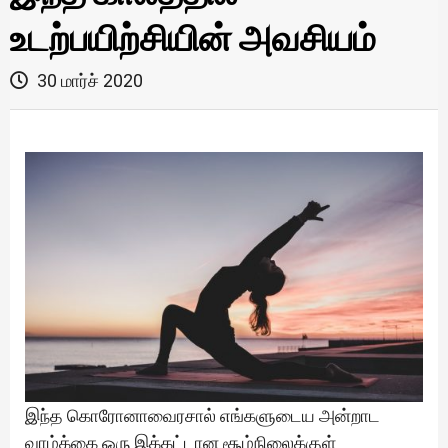
உடற்பயிற்சியின் அவசியம்
30 மார்ச் 2020
இந்த கொரோனாவைரசால் எங்களுடைய அன்றாட
வாழ்க்கை ஒரு இக்கட்டான சூழ்நிலைக்குள்