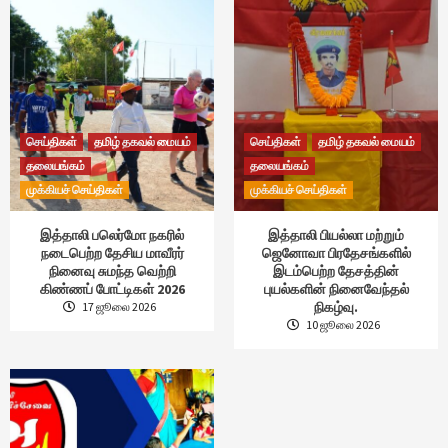
செய்திகள்
தமிழ் தகவல் மையம்
செய்திகள்
தமிழ் தகவல் மையம்
தலையங்கம்
தலையங்கம்
முக்கியச் செய்திகள்
முக்கியச் செய்திகள்
இத்தாலி பலெர்மோ நகரில்
இத்தாலி பியல்லா மற்றும்
நடைபெற்ற தேசிய மாவீரர்
ஜெனோவா பிரதேசங்களில்
நினைவு சுமந்த வெற்றி
இடம்பெற்ற தேசத்தின்
கிண்ணப் போட்டிகள் 2026
புயல்களின் நினைவேந்தல்
நிகழ்வு.
17 ஜூலை 2026
10 ஜூலை 2026