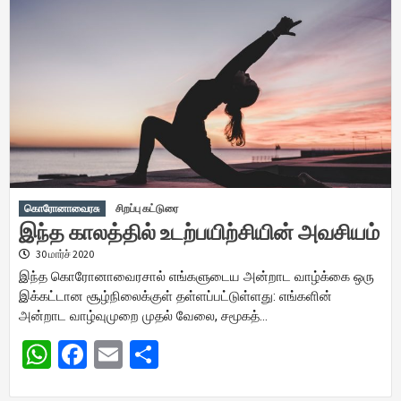
கொரோனாவைரசு
சிறப்பு கட்டுரை
இந்த காலத்தில் உடற்பயிற்சியின் அவசியம்
30 மார்ச் 2020
இந்த கொரோனாவைரசால் எங்களுடைய அன்றாட வாழ்க்கை ஒரு
இக்கட்டான சூழ்நிலைக்குள் தள்ளப்பட்டுள்ளது: எங்களின்
அன்றாட வாழ்வுமுறை முதல் வேலை, சமூகத்…
WhatsApp
Facebook
Email
Share