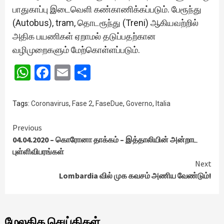
பாதுகாப்பு இடைவெளி கண்காணிக்கப்படும். பேரூந்து
(Autobus), tram, தொடரூந்து (Treni) ஆகியவற்றில்
அதிக பயணிகள் ஏறாமல் தடுப்பதற்கான
வழிமுறைகளும் மேற்கொள்ளப்படும்.
WhatsApp
Facebook
Email
Share
Tags:
Coronavirus
,
Fase 2
,
FaseDue
,
Governo
,
Italia
Continue
Previous
04.04.2020 – கொரோனா தாக்கம் – இத்தாலியின் அன்றாட
Reading
புள்ளிவிபரங்கள்
Next
Lombardia வில் முக கவசம் அணிய வேண்டும்!
மேலதிக செய்திகள்