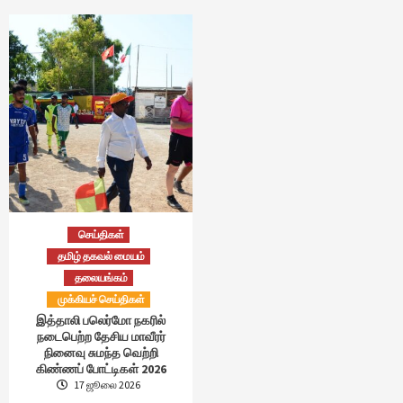
செய்திகள்
தமிழ் தகவல் மையம்
தலையங்கம்
முக்கியச் செய்திகள்
இத்தாலி பலெர்மோ நகரில்
நடைபெற்ற தேசிய மாவீரர்
நினைவு சுமந்த வெற்றி
கிண்ணப் போட்டிகள் 2026
17 ஜூலை 2026