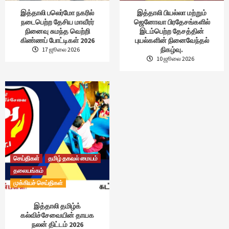
இத்தாலி பலெர்மோ நகரில்
இத்தாலி பியல்லா மற்றும்
நடைபெற்ற தேசிய மாவீரர்
ஜெனோவா பிரதேசங்களில்
நினைவு சுமந்த வெற்றி
இடம்பெற்ற தேசத்தின்
கிண்ணப் போட்டிகள் 2026
புயல்களின் நினைவேந்தல்
நிகழ்வு.
17 ஜூலை 2026
10 ஜூலை 2026
செய்திகள்
தமிழ் தகவல் மையம்
தலையங்கம்
முக்கியச் செய்திகள்
இத்தாலி தமிழ்க்
கல்விச்சேவையின் தாயக
நலன் திட்டம் 2026