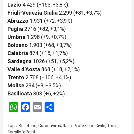
Lazio
4.429 (+163, +3,8%)
Friuli-Venezia Giulia
2.299 (+81, +3,7%)
Abruzzo
1.931 (+72, +3,9%)
Puglia
2716 (+82, +3,1%)
Umbria
1.298 (+9, +0,7%)
Bolzano
1.903 (+68, +3,7%)
Calabria
874 (+15, +1,7%)
Sardegna
1026 (+51, +5,2%)
Valle d’Aosta
868 (+18, +2,1%)
Trento
2.708 (+106, +4,1%)
Molise
234 (+8, +3,5%)
Basilicata
303 (+6, +2%)
WhatsApp
Facebook
Email
Share
Tags:
Bollettino
,
Coronavirus
,
Italia
,
Protezione Civile
,
Tamil
,
TamilInfoPoint