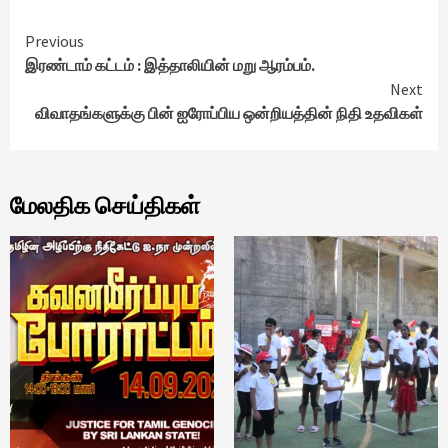
Continue
Previous
இரண்டாம் கட்டம் : இத்தாலியின் மறு ஆரம்பம்.
Reading
Next
விவாதங்களுக்கு பின் ஐரோப்பிய ஒன்றியத்தின் நிதி உதவிகள்
மேலதிக செய்திகள்