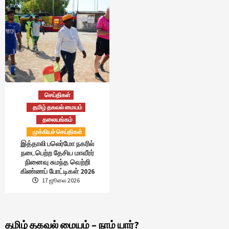
செய்திகள்
தமிழ் தகவல் மையம்
தலையங்கம்
முக்கியச் செய்திகள்
இத்தாலி பலெர்மோ நகரில்
நடைபெற்ற தேசிய மாவீரர்
நினைவு சுமந்த வெற்றி
கிண்ணப் போட்டிகள் 2026
17 ஜூலை 2026
தமிழ் தகவல் மையம் – நாம் யார்?