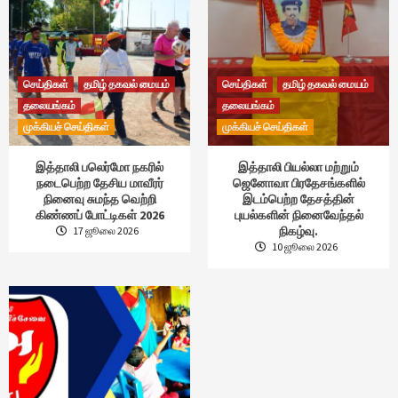
செய்திகள்
தமிழ் தகவல் மையம்
செய்திகள்
தமிழ் தகவல் மையம்
தலையங்கம்
தலையங்கம்
முக்கியச் செய்திகள்
முக்கியச் செய்திகள்
இத்தாலி பலெர்மோ நகரில்
இத்தாலி பியல்லா மற்றும்
நடைபெற்ற தேசிய மாவீரர்
ஜெனோவா பிரதேசங்களில்
நினைவு சுமந்த வெற்றி
இடம்பெற்ற தேசத்தின்
கிண்ணப் போட்டிகள் 2026
புயல்களின் நினைவேந்தல்
நிகழ்வு.
17 ஜூலை 2026
10 ஜூலை 2026