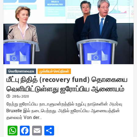
கொரோனாவைரசு
முக்கியச் செய்திகள்
மீட்பு நிதித் (recovery fund) தொகையை
வெளியிட்டுள்ளது ஐரோப்பிய ஆணையம்
28 மே 2020
நேற்று ஐரோப்பிய நாடாளுமன்றத்தில் உறுப்பு நாடுகளின் அமர்வு
Bruxelle இல் நடைபெற்றது. அதில் ஐரோப்பிய ஆணையத்தின்
தலைவர் Von der…
WhatsApp
Facebook
Email
Share