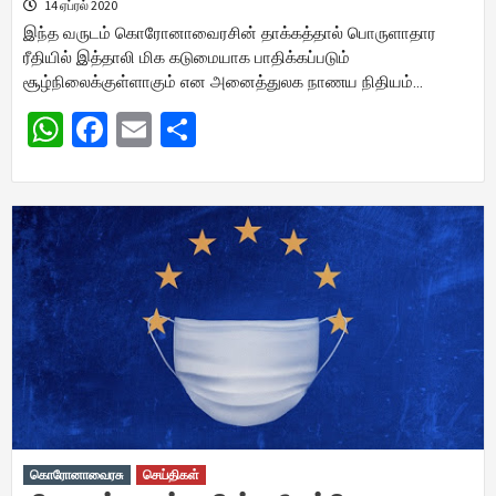
14 ஏப்ரல் 2020
இந்த வருடம் கொரோனாவைரசின் தாக்கத்தால் பொருளாதார
ரீதியில் இத்தாலி மிக கடுமையாக பாதிக்கப்படும்
சூழ்நிலைக்குள்ளாகும் என அனைத்துலக நாணய நிதியம்…
WhatsApp
Facebook
Email
Share
கொரோனாவைரசு
செய்திகள்