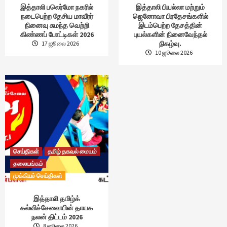
இத்தாலி பலெர்மோ நகரில்
இத்தாலி பியல்லா மற்றும்
நடைபெற்ற தேசிய மாவீரர்
ஜெனோவா பிரதேசங்களில்
நினைவு சுமந்த வெற்றி
இடம்பெற்ற தேசத்தின்
கிண்ணப் போட்டிகள் 2026
புயல்களின் நினைவேந்தல்
நிகழ்வு.
17 ஜூலை 2026
10 ஜூலை 2026
செய்திகள்
தமிழ் தகவல் மையம்
தலையங்கம்
முக்கியச் செய்திகள்
இத்தாலி தமிழ்க்
கல்விச்சேவையின் தாயக
நலன் திட்டம் 2026
8 ஜூலை 2026