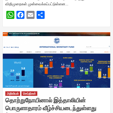
விதிமுறைகள் முன்வைக்கப்பட்டுள்ளன….
WhatsApp
Facebook
Email
Share
அறிவியல்
செய்திகள்
தொற்றுநோயினால் இத்தாலியின்
பொருளாதாரம் வீழ்ச்சியடைந்துள்ளது