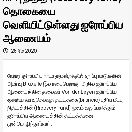
தொகையை
வெளியிட்டுள்ளது ஐரோப்பிய
ஆணையம்
28 மே 2020
நேற்று ஐரோப்பிய நாடாளுமன்றத்தில் உறுப்பு நாடுகளின்
அமர்வு Bruxelle இல் நடைபெற்றது. அதில் ஐரோப்பிய
ஆணையத்தின் தலைவர் Von der Leyen ஐரோப்பிய
ஒன்றிய வரவுசெலவுத் திட்டத்தை(bilancio) புதிய மீட்பு
நிதியத்தின் (Ricovery Fund) மூலம் வலுப்படுத்தும்
ஐரோப்பிய ஆணையத்தின் திட்டத்தினை
முன்மொழிந்துள்ளார்.