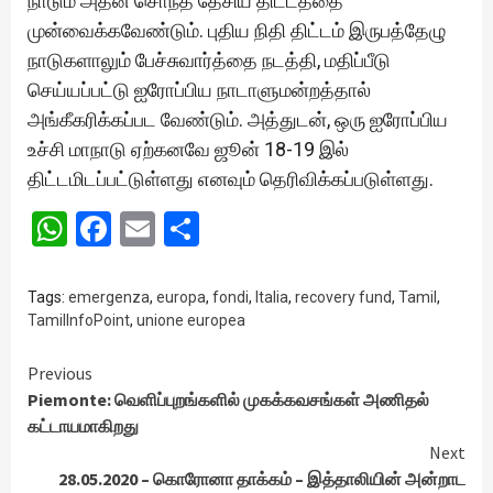
நாடும் அதன் சொந்த தேசிய திட்டத்தை
முன்வைக்கவேண்டும். புதிய நிதி திட்டம் இருபத்தேழு
நாடுகளாலும் பேச்சுவார்த்தை நடத்தி, மதிப்பீடு
செய்யப்பட்டு ஐரோப்பிய நாடாளுமன்றத்தால்
அங்கீகரிக்கப்பட வேண்டும். அத்துடன், ஒரு ஐரோப்பிய
உச்சி மாநாடு ஏற்கனவே ஜூன் 18-19 இல்
திட்டமிடப்பட்டுள்ளது எனவும் தெரிவிக்கப்படுள்ளது.
WhatsApp
Facebook
Email
Share
Tags:
emergenza
,
europa
,
fondi
,
Italia
,
recovery fund
,
Tamil
,
TamilInfoPoint
,
unione europea
Continue
Previous
Piemonte: வெளிப்புறங்களில் முகக்கவசங்கள் அணிதல்
Reading
கட்டாயமாகிறது
Next
28.05.2020 – கொரோனா தாக்கம் – இத்தாலியின் அன்றாட