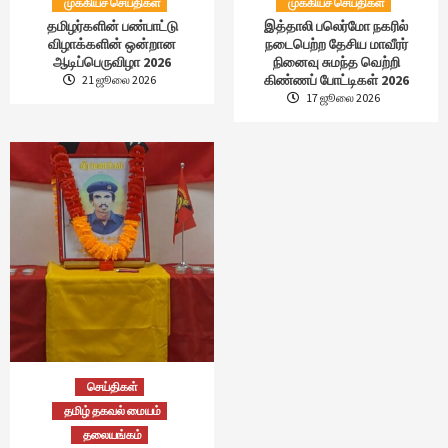
முக்கியச் செய்திகள்
முக்கியச் செய்திகள்
தமிழர்களின் பண்பாட்டு
இத்தாலி பலெர்மோ நகரில்
விழாக்களின் ஒன்றான
நடைபெற்ற தேசிய மாவீரர்
ஆடிப்பெருவிழா 2026
நினைவு சுமந்த வெற்றி
கிண்ணப் போட்டிகள் 2026
21 ஜூலை 2026
17 ஜூலை 2026
செய்திகள்
தமிழ் தகவல் மையம்
தலையங்கம்