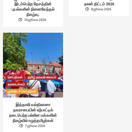
இடம்பெற்ற தேசத்தின்
நலன் திட்டம் 2026
புயல்களின் நினைவேந்தல்
8 ஜூலை 2026
நிகழ்வு.
10 ஜூலை 2026
செய்திகள்
தமிழ் தகவல் மையம்
தலையங்கம்
முக்கியச் செய்திகள்
இத்தாலி வல்திலானா
நகரசபையின் ஏற்பாட்டில்
நடைபெற்ற பல்லின மக்களின்
நிகழ்வில் ஈழத்தமிழர்கள்
7 ஜூலை 2026