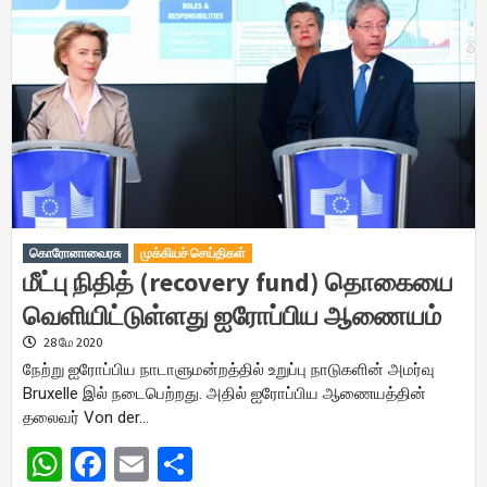
கொரோனாவைரசு
முக்கியச் செய்திகள்
மீட்பு நிதித் (recovery fund) தொகையை
வெளியிட்டுள்ளது ஐரோப்பிய ஆணையம்
28 மே 2020
நேற்று ஐரோப்பிய நாடாளுமன்றத்தில் உறுப்பு நாடுகளின் அமர்வு
Bruxelle இல் நடைபெற்றது. அதில் ஐரோப்பிய ஆணையத்தின்
தலைவர் Von der…
WhatsApp
Facebook
Email
Share