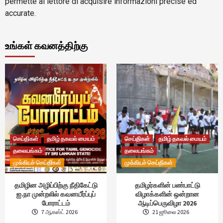
permette al lettore di acquisire informazioni precise ed
accurate.
உங்கள் கவனத்திற்கு
செய்திகள்
தமிழ் தகவல் மையம்
செய்திகள்
தமிழ் தகவல் மையம்
தலையங்கம்
தலையங்கம்
முக்கியச் செய்திகள்
முக்கியச் செய்திகள்
தமிழின அழிப்பிற்கு நீதிகேட்டு
தமிழர்களின் பண்பாட்டு
ஐ.நா முன்றலில் கவனயீர்ப்புப்
விழாக்களின் ஒன்றான
போராட்டம்
ஆடிப்பெருவிழா 2026
7 ஆகஸ்ட் 2026
21 ஜூலை 2026