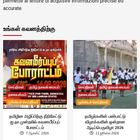
permette al lettore di acquisire informazioni precise ed
accurate.
உங்கள் கவனத்திற்கு
செய்திகள்
தமிழ் தகவல் மையம்
செய்திகள்
தமிழ் தகவல் மையம்
தலையங்கம்
தலையங்கம்
முக்கியச் செய்திகள்
முக்கியச் செய்திகள்
தமிழின அழிப்பிற்கு நீதிகேட்டு
தமிழர்களின் பண்பாட்டு
ஐ.நா முன்றலில் கவனயீர்ப்புப்
விழாக்களின் ஒன்றான
போராட்டம்
ஆடிப்பெருவிழா 2026
7 ஆகஸ்ட் 2026
21 ஜூலை 2026