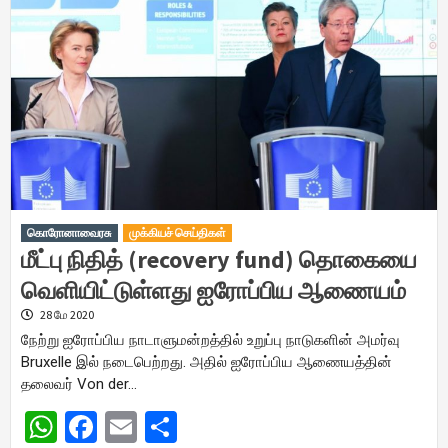
கொரோனாவைரசு
முக்கியச் செய்திகள்
மீட்பு நிதித் (recovery fund) தொகையை
வெளியிட்டுள்ளது ஐரோப்பிய ஆணையம்
28 மே 2020
நேற்று ஐரோப்பிய நாடாளுமன்றத்தில் உறுப்பு நாடுகளின் அமர்வு
Bruxelle இல் நடைபெற்றது. அதில் ஐரோப்பிய ஆணையத்தின்
தலைவர் Von der…
WhatsApp
Facebook
Email
Share