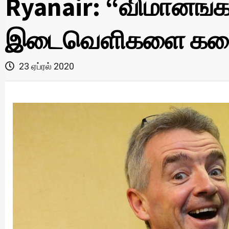
Ryanair: “விமானங்கள
இடைவெளிகளை கடைபி
23 ஏப்ரல் 2020