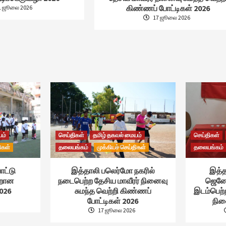
கிண்ணப் போட்டிகள் 2026
1 ஜூலை 2026
17 ஜூலை 2026
யம்
செய்திகள்
தமிழ் தகவல் மையம்
செய்திகள்
ிகள்
தலையங்கம்
முக்கியச் செய்திகள்
தலையங்கம்
ாட்டு
இத்தாலி பலெர்மோ நகரில்
இத்த
்றான
நடைபெற்ற தேசிய மாவீரர் நினைவு
ஜெனோ
026
சுமந்த வெற்றி கிண்ணப்
இடம்பெற்
போட்டிகள் 2026
நின
17 ஜூலை 2026