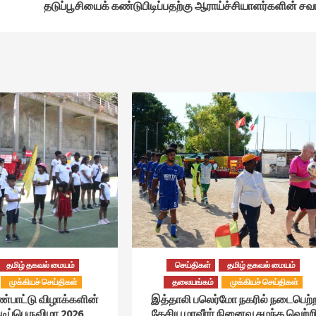
தடுப்பூசியைக் கண்டுபிடிப்பதற்கு ஆராய்ச்சியாளர்களின் சவ
தமிழ் தகவல் மையம்
செய்திகள்
தமிழ் தகவல் மையம்
முக்கியச் செய்திகள்
தலையங்கம்
முக்கியச் செய்திகள்
ண்பாட்டு விழாக்களின்
இத்தாலி பலெர்மோ நகரில் நடைபெற்
ிப்பெருவிழா 2026
தேசிய மாவீரர் நினைவு சுமந்த வெற்ற