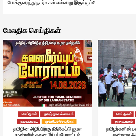
போக்குவரத்து நகர்வுகள் எவ்வாறு இருக்கும்?
Reading
மேலதிக செய்திகள்
செய்திகள்
தமிழ் தகவல் மையம்
செய்திகள்
தலையங்கம்
முக்கியச் செய்திகள்
தலையங்கம்
தமிழின அழிப்பிற்கு நீதிகேட்டு ஐ.நா
தமிழர்களின் ப
முன்றலில் கவனயீர்ப்புப் போராட்டம்
ஒன்றான ஆட