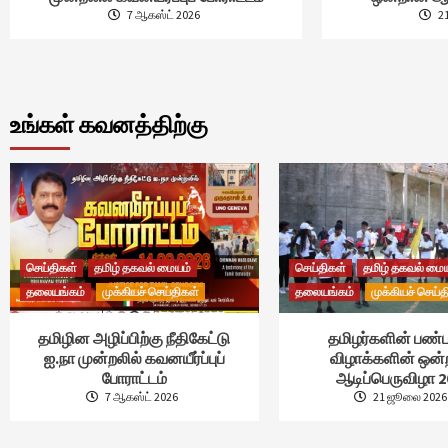
7 ஆகஸ்ட் 2026
2
உங்கள் கவனத்திற்கு
செய்திகள்
தமிழ் தகவல் மையம்
செய்திகள்
தமிழ் தகவல் மை
தலையங்கம்
முக்கியச் செய்திகள்
தலையங்கம்
முக்கியச் செய்த
தமிழின அழிப்பிற்கு நீதிகேட்டு
தமிழர்களின் பண்ப
ஐ.நா முன்றலில் கவனயீர்ப்புப்
விழாக்களின் ஒன
போராட்டம்
ஆடிப்பெருவிழா 2
7 ஆகஸ்ட் 2026
21 ஜூலை 2026