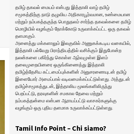
தமிழ் தகவல் மையம் என்பது இத்தாலி வாழ் தமிழ்
சமூகத்திற்கு நாடு தழுவிய அதிகாரபூர்வமான, உண்மையான
மற்றும் நம்பகத்தகுந்த பொதுநலம் சார்ந்த தகவல்களை தமிழ்
மொழியில் வழங்கும் நோக்கோடு உருவாக்கப்பட்ட ஒரு தகவல்
தளமாகும்.
அனைத்து மக்களாலும் இலகுவில் அணுகக்கூடிய வகையில்,
இத்தாலி பல்வேறு பிராந்தியத்தில் வசிக்கும் இதுபோன்ற
நலன்களை பகிர்ந்து கொள்ள ஆர்வமுள்ள இளம்
தலைமுறையினரை ஒருங்கிணைத்து இத்தாலி
தமிழ்த்தேசிய கட்டமைப்புக்களின் அனுசரணையுடன் தமிழ்
இளையோர் அமைப்பால் வடிவமைக்கப்பட்டுள்ளது. அத்துடன்
தமிழ்ச்சமூகத்துடன், இத்தாலிய மூலங்களிலிருந்து
பெறப்பட்டு, தரவுகளின் சமகால தேவை மற்றும்
நம்பகத்தன்மை என்பன ஆராயப்பட்டு வாசகர்களுக்கு
வழங்கும் ஒரு புதிய தளமாக உருவாக்கப்பட்டுள்ளது.
Tamil Info Point – Chi siamo?