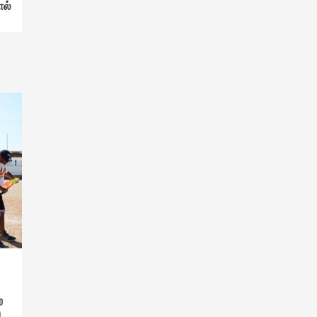
ால்
ற
ி