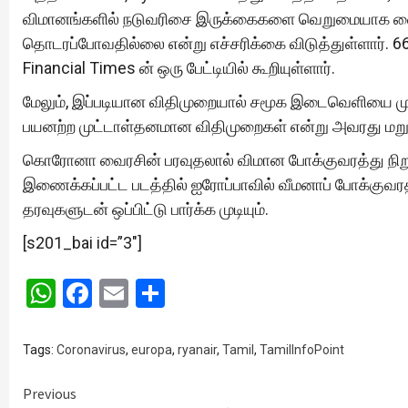
விமானங்களில் நடுவரிசை இருக்கைகளை வெறுமையாக வை
தொடரப்போவதில்லை என்று எச்சரிக்கை விடுத்துள்ளார். 66%
Financial Times ன் ஒரு பேட்டியில் கூறியுள்ளார்.
மேலும், இப்படியான விதிமுறையால் சமூக இடைவெளியை 
பயனற்ற முட்டாள்தனமான விதிமுறைகள் என்று அவரது மறுப்
கொரோனா வைரசின் பரவுதலால் விமான போக்குவரத்து நிறு
இணைக்கப்பட்ட படத்தில் ஐரோப்பாவில் வீமனாப் போக்குவர
தரவுகளுடன் ஒப்பிட்டு பார்க்க முடியும்.
[s201_bai id=”3″]
WhatsApp
Facebook
Email
Share
Tags:
Coronavirus
,
europa
,
ryanair
,
Tamil
,
TamilInfoPoint
Continue
Previous