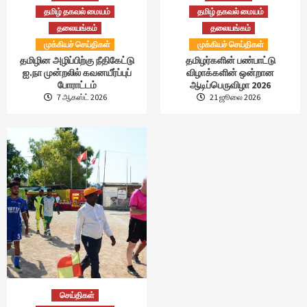
தமிழ் தகவல் மையம்
தமிழ் தகவல் மையம்
தலையங்கம்
தலையங்கம்
முக்கியச் செய்திகள்
முக்கியச் செய்திகள்
தமிழின அழிப்பிற்கு நீதிகேட்டு
தமிழர்களின் பண்பாட்டு
ஐ.நா முன்றலில் கவனயீர்ப்புப்
விழாக்களின் ஒன்றான
போராட்டம்
ஆடிப்பெருவிழா 2026
7 ஆகஸ்ட் 2026
21 ஜூலை 2026
செய்திகள்