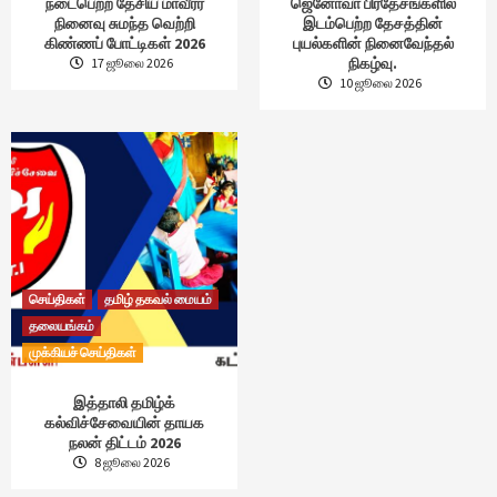
நடைபெற்ற தேசிய மாவீரர்
ஜெனோவா பிரதேசங்களில்
நினைவு சுமந்த வெற்றி
இடம்பெற்ற தேசத்தின்
கிண்ணப் போட்டிகள் 2026
புயல்களின் நினைவேந்தல்
நிகழ்வு.
17 ஜூலை 2026
10 ஜூலை 2026
செய்திகள்
தமிழ் தகவல் மையம்
தலையங்கம்
முக்கியச் செய்திகள்
இத்தாலி தமிழ்க்
கல்விச்சேவையின் தாயக
நலன் திட்டம் 2026
8 ஜூலை 2026