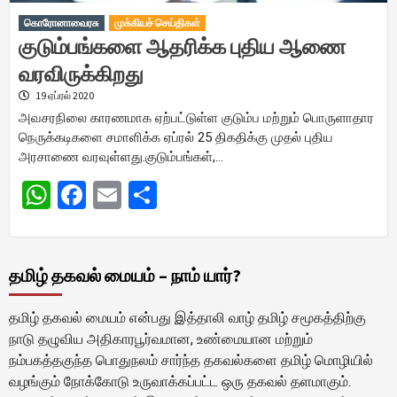
கொரோனாவைரசு
முக்கியச் செய்திகள்
குடும்பங்களை ஆதரிக்க புதிய ஆணை
வரவிருக்கிறது
19 ஏப்ரல் 2020
அவசரநிலை காரணமாக ஏற்பட்டுள்ள குடும்ப மற்றும் பொருளாதார
நெருக்கடிகளை சமாளிக்க ஏப்ரல் 25 திகதிக்கு முதல் புதிய
அரசாணை வரவுள்ளது.குடும்பங்கள்,…
WhatsApp
Facebook
Email
Share
தமிழ் தகவல் மையம் – நாம் யார்?
தமிழ் தகவல் மையம் என்பது இத்தாலி வாழ் தமிழ் சமூகத்திற்கு
நாடு தழுவிய அதிகாரபூர்வமான, உண்மையான மற்றும்
நம்பகத்தகுந்த பொதுநலம் சார்ந்த தகவல்களை தமிழ் மொழியில்
வழங்கும் நோக்கோடு உருவாக்கப்பட்ட ஒரு தகவல் தளமாகும்.