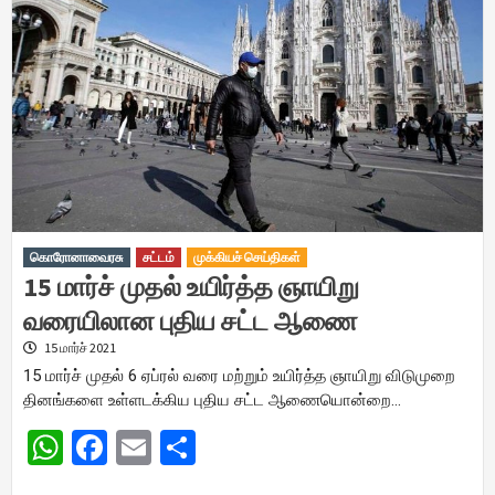
கொரோனாவைரசு
சட்டம்
முக்கியச் செய்திகள்
15 மார்ச் முதல் உயிர்த்த ஞாயிறு
வரையிலான புதிய சட்ட ஆணை
15 மார்ச் 2021
15 மார்ச் முதல் 6 ஏப்ரல் வரை மற்றும் உயிர்த்த ஞாயிறு விடுமுறை
தினங்களை உள்ளடக்கிய புதிய சட்ட ஆணையொன்றை…
WhatsApp
Facebook
Email
Share