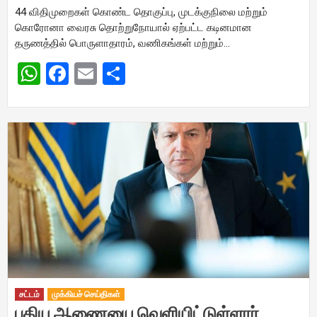
44 விதிமுறைகள் கொண்ட தொகுப்பு, முடக்குநிலை மற்றும்
கொரோனா வைரசு தொற்றுநோயால் ஏற்பட்ட கடினமான
தருணத்தில் பொருளாதாரம், வணிகங்கள் மற்றும்…
WhatsApp
Facebook
Email
Share
சட்டம்
முக்கியச் செய்திகள்
புதிய ஆணையை வெளியிட்டுள்ளார்