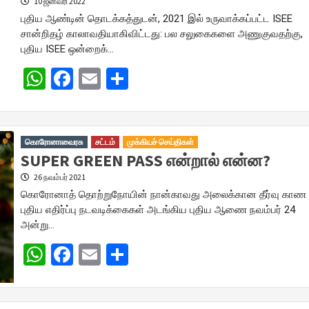
10 ஜனவரி 2022
புதிய ஆண்டின் தொடக்கத்துடன், 2021 இல் உருவாக்கப்பட்ட ISEE
சான்றிதழ் காலாவதியாகிவிட்டது: பல சலுகைகளை அணுகுவதற்கு,
புதிய ISEE ஒன்றைக்…
WhatsApp
Facebook
Email
Share
கொரோனாவைரசு
சட்டம்
முக்கியச் செய்திகள்
SUPER GREEN PASS என்றால் என்ன?
26 நவம்பர் 2021
கொரோனாத் தொற்றுநோயின் நான்காவது அலைக்கான தீர்வு காண
புதிய எதிர்ப்பு நடவடிக்கைகள் அடங்கிய புதிய ஆணை நவம்பர் 24
அன்று…
WhatsApp
Facebook
Email
Share