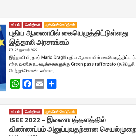
சட்டம்
செய்திகள்
முக்கியச் செய்திகள்
புதிய ஆணையில் கையெழுத்திட்டுள்ளது
இத்தாலி அரசாங்கம்
23 ஜனவரி 2022
இத்தாலி பிரதமர் Mario Draghi புதிய ஆணையில் கையெழுத்திட்டார்
எந்த வணிக நடவடிக்கைகளுக்கு Green pass rafforzato (தடுப்பூசி
பெற்றுக்கொண்டவர்கள்,…
WhatsApp
Facebook
Email
Share
சட்டம்
செய்திகள்
முக்கியச் செய்திகள்
ISEE 2022 – இணையத்தளத்தில்
விண்ணப்பம் அனுப்புவதற்கான செயல்முற