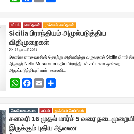
சட்டம்
செய்திகள்
முக்கியச் செய்திகள்
Sicilia பிராந்தியம் அமுல்படுத்திய
விதிமுறைகள்
18 ஜனவரி 2021
கொரோனாவைரசின் தொற்று அதிகரித்து வருவதால் Sicilia பிராந்தி
ஆளுநர் Nello Musumeci புதிய பிராந்தியக் கட்டளை ஒன்றை
அமுல்படுத்தியுள்ளார். சனவரி…
WhatsApp
Facebook
Email
Share
கொரோனாவைரசு
சட்டம்
முக்கியச் செய்திகள்
சனவரி 16 முதல் மார்ச் 5 வரை நடைமுறையி
இருக்கும் புதிய ஆணை