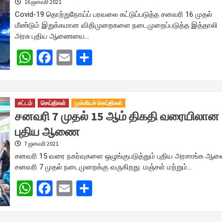
16 ஜனவரி 2021
Covid-19 தொற்றுநோய்ப் பரவலை கட்டுப்படுத்த சனவரி 16 முதல்
மீண்டும் இறுக்கமான விதிமுறைகளை நடைமுறைப்படுத்த இத்தாலி
அரசு புதிய ஆணையை…
WhatsApp
Facebook
Email
Share
சட்டம்
செய்திகள்
முக்கியச் செய்திகள்
சனவரி 7 முதல் 15 ஆம் திகதி வரையிலான
புதிய ஆணை
7 ஜனவரி 2021
சனவரி 15 வரை நகர்வுகளை ஒழுங்குபடுத்தும் புதிய அரசாங்க ஆ
சனவரி 7 முதல் நடைமுறைக்கு வருகிறது. மஞ்சள் மற்றும்…
WhatsApp
Facebook
Email
Share