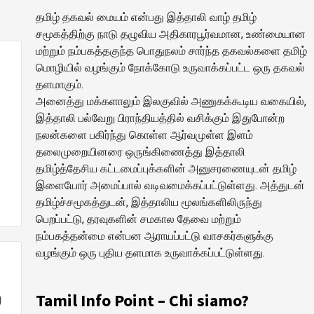
தமிழ் தகவல் மையம் என்பது இத்தாலி வாழ் தமிழ்
சமூகத்திற்கு நாடு தழுவிய அதிகாரபூர்வமான, உண்மையான
மற்றும் நம்பகத்தகுந்த பொதுநலம் சார்ந்த தகவல்களை தமிழ்
மொழியில் வழங்கும் நோக்கோடு உருவாக்கப்பட்ட ஒரு தகவல்
தளமாகும்.
அனைத்து மக்களாலும் இலகுவில் அணுகக்கூடிய வகையில்,
இத்தாலி பல்வேறு பிராந்தியத்தில் வசிக்கும் இதுபோன்ற
.
நலன்களை பகிர்ந்து கொள்ள ஆர்வமுள்ள இளம்
தலைமுறையினரை ஒருங்கிணைத்து இத்தாலி
தமிழ்த்தேசிய கட்டமைப்புக்களின் அனுசரணையுடன் தமிழ்
இளையோர் அமைப்பால் வடிவமைக்கப்பட்டுள்ளது. அத்துடன்
தமிழ்ச்சமூகத்துடன், இத்தாலிய மூலங்களிலிருந்து
பெறப்பட்டு, தரவுகளின் சமகால தேவை மற்றும்
நம்பகத்தன்மை என்பன ஆராயப்பட்டு வாசகர்களுக்கு
வழங்கும் ஒரு புதிய தளமாக உருவாக்கப்பட்டுள்ளது.
ை
Tamil Info Point – Chi siamo?