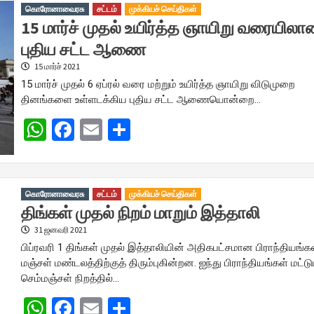
கொரோனாவைரசு
சட்டம்
முக்கியச் செய்திகள்
15 மார்ச் முதல் உயிர்த்த ஞாயிறு வரையிலா
புதிய சட்ட ஆணை
15 மார்ச் 2021
15 மார்ச் முதல் 6 ஏப்ரல் வரை மற்றும் உயிர்த்த ஞாயிறு விடுமுறை
தினங்களை உள்ளடக்கிய புதிய சட்ட ஆணையொன்றை…
WhatsApp
Facebook
Email
Share
கொரோனாவைரசு
சட்டம்
முக்கியச் செய்திகள்
திங்கள் முதல் நிறம் மாறும் இத்தாலி
31 ஜனவரி 2021
பிப்ரவரி 1 திங்கள் முதல் இத்தாலியின் அதிகபட்சமான பிராந்தியங்க
மஞ்சள் மண்டலத்திற்குத் திரும்புகின்றன. ஐந்து பிராந்தியங்கள் மட்டு
செம்மஞ்சள் நிறத்தில்…
WhatsApp
Facebook
Email
Share