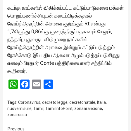
கடந்த நாட்களில் விதிக்கப்பட்ட கட்டுப்பாடுகளை மக்கள்
பொறுப்புணர்ச்சியுடன் கடைப்பிடித்ததால்
நோய்த்தொற்றின் அளவை குறிக்கும் Rt என்பது
1,7லிருந்து 0,86க்கு குறைந்திருப்பதாகவும் மேலும்,
நத்தார், புதுவருட விடுமுறை நாட்களில்
நோய்த்தொற்றின் அளவை இன்னும் கட்டுப்படுத்தும்
நோக்கோடு இப் புதிய ஆணை அமுல்படுத்தப்படுகிறது
எனவும் பிரதமர் Conte பத்திரிகையாளர் சந்திப்பில்
கூறினார்.
WhatsApp
Facebook
Email
Share
Tags:
Coronavirus
,
decreto legge
,
decretonatale
,
Italia
,
nuovemisure
,
Tamil
,
TamilInfoPoint
,
zonaarancione
,
zonarossa
Continue
Previous