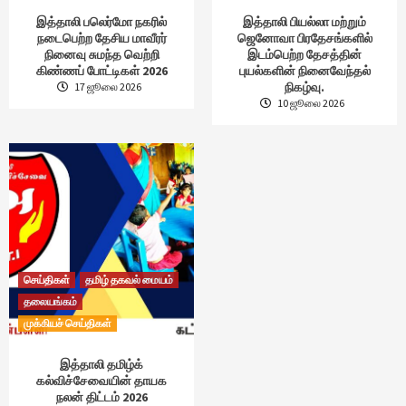
இத்தாலி பலெர்மோ நகரில்
இத்தாலி பியல்லா மற்றும்
நடைபெற்ற தேசிய மாவீரர்
ஜெனோவா பிரதேசங்களில்
நினைவு சுமந்த வெற்றி
இடம்பெற்ற தேசத்தின்
கிண்ணப் போட்டிகள் 2026
புயல்களின் நினைவேந்தல்
நிகழ்வு.
17 ஜூலை 2026
10 ஜூலை 2026
செய்திகள்
தமிழ் தகவல் மையம்
தலையங்கம்
முக்கியச் செய்திகள்
இத்தாலி தமிழ்க்
கல்விச்சேவையின் தாயக
நலன் திட்டம் 2026