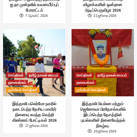
ஐ.நா முன்றலில் கவனயீர்ப்புப்
விழாக்களின் ஒன்றான
போராட்டம்
ஆடிப்பெருவிழா 2026
7 ஆகஸ்ட் 2026
21 ஜூலை 2026
செய்திகள்
தமிழ் தகவல் மையம்
செய்திகள்
தமிழ் தகவல் மையம்
தலையங்கம்
தலையங்கம்
முக்கியச் செய்திகள்
முக்கியச் செய்திகள்
இத்தாலி பலெர்மோ நகரில்
இத்தாலி பியல்லா மற்றும்
நடைபெற்ற தேசிய மாவீரர்
ஜெனோவா பிரதேசங்களில்
நினைவு சுமந்த வெற்றி
இடம்பெற்ற தேசத்தின்
கிண்ணப் போட்டிகள் 2026
புயல்களின் நினைவேந்தல்
நிகழ்வு.
17 ஜூலை 2026
10 ஜூலை 2026