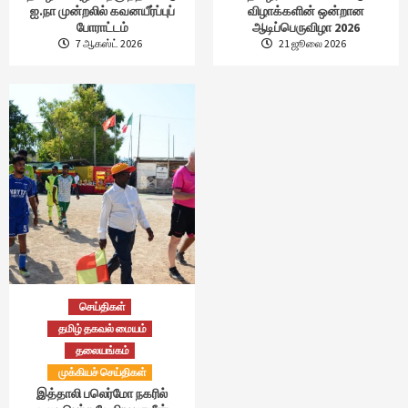
ஐ.நா முன்றலில் கவனயீர்ப்புப்
விழாக்களின் ஒன்றான
போராட்டம்
ஆடிப்பெருவிழா 2026
7 ஆகஸ்ட் 2026
21 ஜூலை 2026
செய்திகள்
தமிழ் தகவல் மையம்
தலையங்கம்
முக்கியச் செய்திகள்
இத்தாலி பலெர்மோ நகரில்