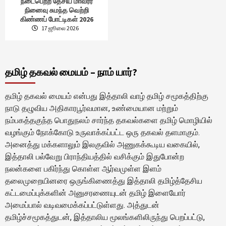
நடைபெற்ற தேசிய மாவீரர்
நினைவு சுமந்த வெற்றி
கிண்ணப் போட்டிகள் 2026
17 ஜூலை 2026
தமிழ் தகவல் மையம் – நாம் யார்?
தமிழ் தகவல் மையம் என்பது இத்தாலி வாழ் தமிழ் சமூகத்திற்கு
நாடு தழுவிய அதிகாரபூர்வமான, உண்மையான மற்றும்
நம்பகத்தகுந்த பொதுநலம் சார்ந்த தகவல்களை தமிழ் மொழியில்
வழங்கும் நோக்கோடு உருவாக்கப்பட்ட ஒரு தகவல் தளமாகும்.
அனைத்து மக்களாலும் இலகுவில் அணுகக்கூடிய வகையில்,
இத்தாலி பல்வேறு பிராந்தியத்தில் வசிக்கும் இதுபோன்ற
நலன்களை பகிர்ந்து கொள்ள ஆர்வமுள்ள இளம்
தலைமுறையினரை ஒருங்கிணைத்து இத்தாலி தமிழ்த்தேசிய
கட்டமைப்புக்களின் அனுசரணையுடன் தமிழ் இளையோர்
அமைப்பால் வடிவமைக்கப்பட்டுள்ளது. அத்துடன்
தமிழ்ச்சமூகத்துடன், இத்தாலிய மூலங்களிலிருந்து பெறப்பட்டு,