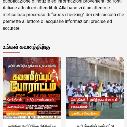
pubblicazione di notizie ed informazioni provenienti da fonti
italiane attuali ed attendibili. Alla base vi è un attento e
meticoloso processo di “cross checking” dei dati raccolti che
permette al lettore di acquisire informazioni precise ed
accurate.
உங்கள் கவனத்திற்கு
செய்திகள்
தமிழ் தகவல் மையம்
செய்திகள்
தமிழ் தகவல் மையம்
தலையங்கம்
தலையங்கம்
முக்கியச் செய்திகள்
முக்கியச் செய்திகள்
தமிழின அழிப்பிற்கு நீதிகேட்டு
தமிழர்களின் பண்பாட்டு