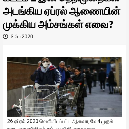
அடங்கிய ஏப்ரல் ஆணையின்
முக்கிய அம்சங்கள் எவை?
3 மே 2020
26 ஏப்ரல் 2020 வெளியிடப்பட்ட ஆணை, மே 4 முதல்
நடைமுறையிலிருக்கும் பல விதிமுறைகளை