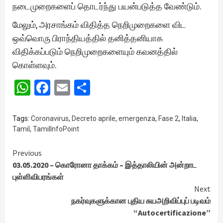
நடைமுறைகளைப் தொடர்ந்து பயன்படுத்த வேண்டும்.
மேலும், அரசாங்கம் விதித்த நெறிமுறைகளை விட
ஒவ்வொரு பிராந்தியத்தில் தனித்தனியாக
விதிக்கப்படும் நெறிமுறைகளையும் கவனத்தில்
கொள்ளவும்.
WhatsApp
Facebook
Email
Share
Tags:
Coronavirus
,
Decreto aprile
,
emergenza
,
Fase 2
,
Italia
,
Tamil
,
TamilInfoPoint
Continue
Previous
03.05.2020 – கொரோனா தாக்கம் – இத்தாலியின் அன்றாட
Reading
புள்ளிவிபரங்கள்
Next
நகர்வுகளுக்கான புதிய சுயஅறிவிப்புப் படிவம்
“Autocertificazione”