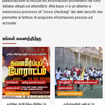
pubblicazione di notizie ed informazioni provenienti da fonti
italiane attuali ed attendibili. Alla base vi è un attento e
meticoloso processo di “cross checking” dei dati raccolti che
permette al lettore di acquisire informazioni precise ed
accurate.
உங்கள் கவனத்திற்கு
செய்திகள்
தமிழ் தகவல் மையம்
செய்திகள்
தமிழ் தகவல் மையம்
தலையங்கம்
தலையங்கம்
முக்கியச் செய்திகள்
முக்கியச் செய்திகள்
தமிழின அழிப்பிற்கு நீதிகேட்டு
தமிழர்களின் பண்பாட்டு