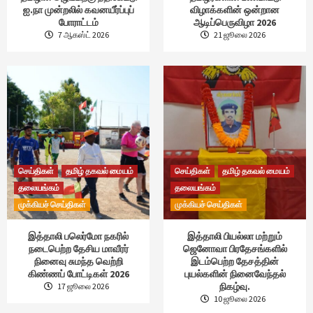
ஐ.நா முன்றலில் கவனயீர்ப்புப்
விழாக்களின் ஒன்றான
போராட்டம்
ஆடிப்பெருவிழா 2026
7 ஆகஸ்ட் 2026
21 ஜூலை 2026
செய்திகள்
தமிழ் தகவல் மையம்
செய்திகள்
தமிழ் தகவல் மையம்
தலையங்கம்
தலையங்கம்
முக்கியச் செய்திகள்
முக்கியச் செய்திகள்
இத்தாலி பலெர்மோ நகரில்
இத்தாலி பியல்லா மற்றும்
நடைபெற்ற தேசிய மாவீரர்
ஜெனோவா பிரதேசங்களில்
நினைவு சுமந்த வெற்றி
இடம்பெற்ற தேசத்தின்
கிண்ணப் போட்டிகள் 2026
புயல்களின் நினைவேந்தல்
நிகழ்வு.
17 ஜூலை 2026
10 ஜூலை 2026