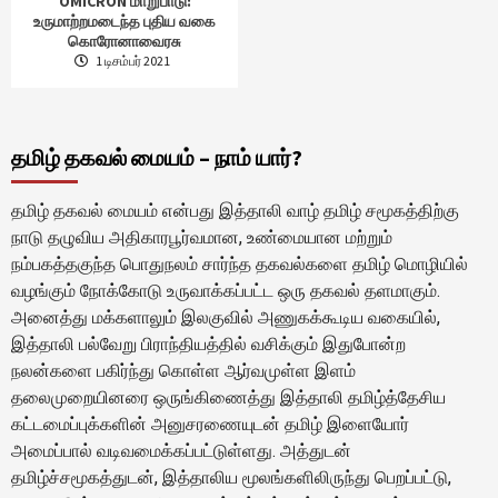
OMICRON மாறுபாடு:
உருமாற்றமடைந்த புதிய வகை
கொரோனாவைரசு
1 டிசம்பர் 2021
தமிழ் தகவல் மையம் – நாம் யார்?
தமிழ் தகவல் மையம் என்பது இத்தாலி வாழ் தமிழ் சமூகத்திற்கு
நாடு தழுவிய அதிகாரபூர்வமான, உண்மையான மற்றும்
நம்பகத்தகுந்த பொதுநலம் சார்ந்த தகவல்களை தமிழ் மொழியில்
வழங்கும் நோக்கோடு உருவாக்கப்பட்ட ஒரு தகவல் தளமாகும்.
அனைத்து மக்களாலும் இலகுவில் அணுகக்கூடிய வகையில்,
இத்தாலி பல்வேறு பிராந்தியத்தில் வசிக்கும் இதுபோன்ற
நலன்களை பகிர்ந்து கொள்ள ஆர்வமுள்ள இளம்
தலைமுறையினரை ஒருங்கிணைத்து இத்தாலி தமிழ்த்தேசிய
கட்டமைப்புக்களின் அனுசரணையுடன் தமிழ் இளையோர்
அமைப்பால் வடிவமைக்கப்பட்டுள்ளது. அத்துடன்
தமிழ்ச்சமூகத்துடன், இத்தாலிய மூலங்களிலிருந்து பெறப்பட்டு,