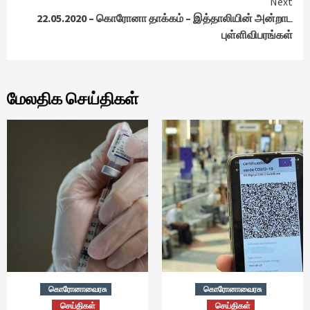
Next
22.05.2020 – கொரோனா தாக்கம் – இத்தாலியின் அன்றாட
புள்ளிவிபரங்கள்
மேலதிக செய்திகள்
கொரோனாவைரசு
கொரோனாவைரசு
செய்திகள்
செய்திகள்