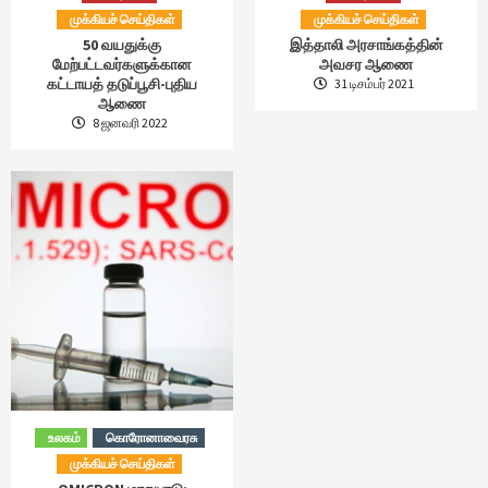
முக்கியச் செய்திகள்
முக்கியச் செய்திகள்
50 வயதுக்கு
இத்தாலி அரசாங்கத்தின்
மேற்பட்டவர்களுக்கான
அவசர ஆணை
கட்டாயத் தடுப்பூசி-புதிய
31 டிசம்பர் 2021
ஆணை
8 ஜனவரி 2022
உலகம்
கொரோனாவைரசு
முக்கியச் செய்திகள்