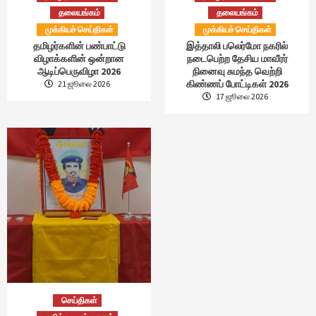
தலையங்கம்
தலையங்கம்
முக்கியச் செய்திகள்
முக்கியச் செய்திகள்
தமிழர்களின் பண்பாட்டு
இத்தாலி பலெர்மோ நகரில்
விழாக்களின் ஒன்றான
நடைபெற்ற தேசிய மாவீரர்
ஆடிப்பெருவிழா 2026
நினைவு சுமந்த வெற்றி
கிண்ணப் போட்டிகள் 2026
21 ஜூலை 2026
17 ஜூலை 2026
செய்திகள்