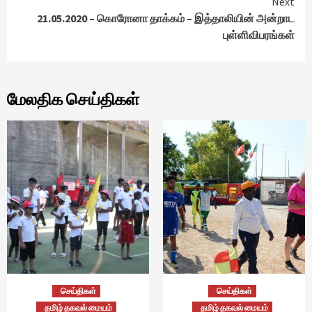
Next
21.05.2020 – கொரோனா தாக்கம் – இத்தாலியின் அன்றாட
புள்ளிவிபரங்கள்
மேலதிக செய்திகள்
செய்திகள்
செய்திகள்
தமிழ் தகவல் மையம்
தமிழ் தகவல் மையம்