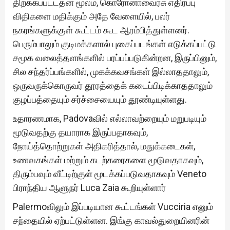
திறக்கப்பட்டதன் மூலம், கொரோனாவைரசு எதிர்ப்பு
விதிகளை மதிக்கும் அதே வேளையில், பலர்
நகரங்களுக்குள் கூட்டம் கூட ஆரம்பித்துள்ளனர்.
பெரும்பாலும் குடிமக்களால் புகைப்படங்கள் எடுக்கப்பட்டு
சமூக வலைத்தளங்களில் பரப்பப்படுகின்றன, இருப்பினும்,
சில சந்தர்ப்பங்களில், முகக்கவசங்கள் இல்லாததாலும்,
ஒருவருக்கொருவர் தூரத்தைக் கடைப்பிடிக்காததாலும்
குழப்பத்தையும் சர்ச்சையையும் தூண்டியுள்ளது.
உதாரணமாக, Padovaவில் எல்லாவற்றையும் மறுபடியும்
மூடுவதற்கு தயாராக இருப்பதாகவும்,
நோய்த்தொற்றுகள் அதிகரித்தால், மதுக்கடைகள்,
உணவகங்கள் மற்றும் கடற்கரைகளை மூடுவதாகவும்,
திரும்பவும் வீட்டிற்குள் மூடக்கப்படுவதாகவும் Veneto
பிராந்திய ஆளுநர் Luca Zaia கூறியுள்ளார்
Palermoவிலும் இப்படியான கூட்டங்கள் Vucciria எனும்
சந்தையில் ஏற்பட்டுள்ளன. இங்கு காவல்துறையினரின்