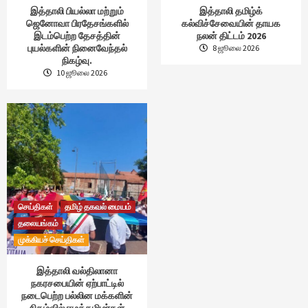
இத்தாலி பியல்லா மற்றும்
இத்தாலி தமிழ்க்
ஜெனோவா பிரதேசங்களில்
கல்விச்சேவையின் தாயக
இடம்பெற்ற தேசத்தின்
நலன் திட்டம் 2026
புயல்களின் நினைவேந்தல்
8 ஜூலை 2026
நிகழ்வு.
10 ஜூலை 2026
செய்திகள்
தமிழ் தகவல் மையம்
தலையங்கம்
முக்கியச் செய்திகள்
இத்தாலி வல்திலானா
நகரசபையின் ஏற்பாட்டில்
நடைபெற்ற பல்லின மக்களின்
நிகழ்வில் ஈழத்தமிழர்கள்