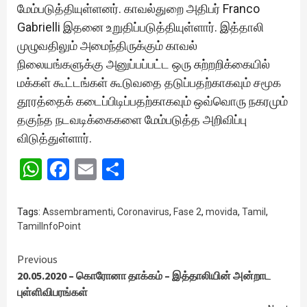
மேம்படுத்தியுள்ளனர். காவல்துறை அதிபர் Franco
Gabrielli இதனை உறுதிப்படுத்தியுள்ளார். இத்தாலி
முழுவதிலும் அமைந்திருக்கும் காவல்
நிலையங்களுக்கு அனுப்பப்பட்ட ஒரு சுற்றறிக்கையில்
மக்கள் கூட்டங்கள் கூடுவதை தடுப்பதற்காகவும் சமூக
தூரத்தைக் கடைப்பிடிப்பதற்காகவும் ஒவ்வொரு நகரமும்
தகுந்த நடவடிக்கைகளை மேம்படுத்த அறிவிப்பு
விடுத்துள்ளார்.
WhatsApp
Facebook
Email
Share
Tags:
Assembramenti
,
Coronavirus
,
Fase 2
,
movida
,
Tamil
,
TamilInfoPoint
Continue
Previous
20.05.2020 – கொரோனா தாக்கம் – இத்தாலியின் அன்றாட
Reading
புள்ளிவிபரங்கள்