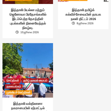
இத்தாலி பியல்லா மற்றும்
இத்தாலி தமிழ்க்
ஜெனோவா பிரதேசங்களில்
கல்விச்சேவையின் தாயக
இடம்பெற்ற தேசத்தின்
நலன் திட்டம் 2026
புயல்களின் நினைவேந்தல்
8 ஜூலை 2026
நிகழ்வு.
10 ஜூலை 2026
செய்திகள்
தமிழ் தகவல் மையம்
தலையங்கம்
முக்கியச் செய்திகள்
இத்தாலி வல்திலானா
நகரசபையின் ஏற்பாட்டில்