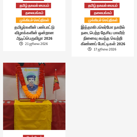
தமிழ் தகவல் மையம்
தமிழ் தகவல் மையம்
தலையங்கம்
தலையங்கம்
முக்கியச் செய்திகள்
முக்கியச் செய்திகள்
தமிழர்களின் பண்பாட்டு
இத்தாலி பலெர்மோ நகரில்
விழாக்களின் ஒன்றான
நடைபெற்ற தேசிய மாவீரர்
ஆடிப்பெருவிழா 2026
நினைவு சுமந்த வெற்றி
கிண்ணப் போட்டிகள் 2026
21 ஜூலை 2026
17 ஜூலை 2026