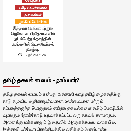
செய்திகள்
தமிழ் தகவல் மையம்
தலையங்கம்
முக்கியச் செய்திகள்
இத்தாலி பியல்லா மற்றும்
ஜெனோவா பிரதேசங்களில்
இடம்பெற்ற தேசத்தின்
புயல்களின் நினைவேந்தல்
நிகழ்வு.
10 ஜூலை 2026
தமிழ் தகவல் மையம் – நாம் யார்?
தமிழ் தகவல் மையம் என்பது இத்தாலி வாழ் தமிழ் சமூகத்திற்கு
நாடு தழுவிய அதிகாரபூர்வமான, உண்மையான மற்றும்
நம்பகத்தகுந்த பொதுநலம் சார்ந்த தகவல்களை தமிழ் மொழியில்
வழங்கும் நோக்கோடு உருவாக்கப்பட்ட ஒரு தகவல் தளமாகும்.
அனைத்து மக்களாலும் இலகுவில் அணுகக்கூடிய வகையில்,
இத்தாலி பல்வேறு பிராந்தியத்தில் வசிக்கும் இதுபோன்ற