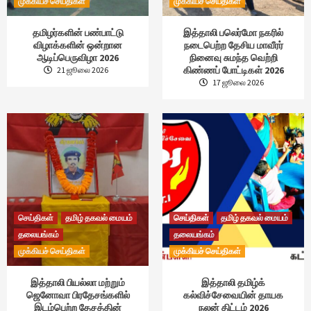
முக்கியச் செய்திகள்
முக்கியச் செய்திகள்
தமிழர்களின் பண்பாட்டு
இத்தாலி பலெர்மோ நகரில்
விழாக்களின் ஒன்றான
நடைபெற்ற தேசிய மாவீரர்
ஆடிப்பெருவிழா 2026
நினைவு சுமந்த வெற்றி
கிண்ணப் போட்டிகள் 2026
21 ஜூலை 2026
17 ஜூலை 2026
செய்திகள்
தமிழ் தகவல் மையம்
செய்திகள்
தமிழ் தகவல் மையம்
தலையங்கம்
தலையங்கம்
முக்கியச் செய்திகள்
முக்கியச் செய்திகள்
இத்தாலி பியல்லா மற்றும்
இத்தாலி தமிழ்க்
ஜெனோவா பிரதேசங்களில்
கல்விச்சேவையின் தாயக
இடம்பெற்ற தேசத்தின்
நலன் திட்டம் 2026