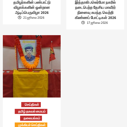
தமிழர்களின் பண்பாட்டு
இத்தாலி பலெர்மோ நகரில்
விழாக்களின் ஒன்றான
நடைபெற்ற தேசிய மாவீரர்
ஆடிப்பெருவிழா 2026
நினைவு சுமந்த வெற்றி
கிண்ணப் போட்டிகள் 2026
21 ஜூலை 2026
17 ஜூலை 2026
செய்திகள்
தமிழ் தகவல் மையம்
தலையங்கம்
முக்கியச் செய்திகள்