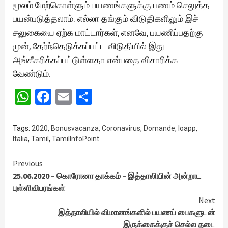
மூலம் மேற்கொள்ளும் பயணங்களுக்கு பணம் செலுத்த
பயன்படுத்தலாம். எல்லா தங்கும் விடுதிகளிலும் இச்
சலுகையை ஏற்க மாட்டார்கள், எனவே, பயணிப்பதற்கு
முன், தேர்ந்தெடுக்கப்பட்ட விடுதியில் இது
அங்கீகரிக்கப்பட்டுள்ளதா என்பதை விசாரிக்க
வேண்டும்.
WhatsApp
Facebook
Email
Share
Tags:
2020
,
Bonusvacanza
,
Coronavirus
,
Domande
,
Ioapp
,
Italia
,
Tamil
,
TamilInfoPoint
Continue
Previous
25.06.2020 – கொரோனா தாக்கம் – இத்தாலியின் அன்றாட
Reading
புள்ளிவிபரங்கள்
Next
இத்தாலியில் விமானங்களில் பயணப் பைகளுடன்
இருக்கைக்குச் செல்ல தடை