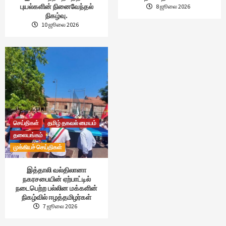
புயல்களின் நினைவேந்தல்
8 ஜூலை 2026
நிகழ்வு.
10 ஜூலை 2026
செய்திகள்
தமிழ் தகவல் மையம்
தலையங்கம்
முக்கியச் செய்திகள்
இத்தாலி வல்திலானா
நகரசபையின் ஏற்பாட்டில்
நடைபெற்ற பல்லின மக்களின்
நிகழ்வில் ஈழத்தமிழர்கள்
7 ஜூலை 2026