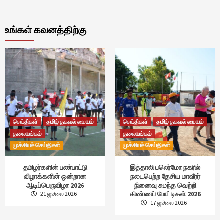
உங்கள் கவனத்திற்கு
செய்திகள்
தமிழ் தகவல் மையம்
செய்திகள்
தமிழ் தகவல் மையம்
தலையங்கம்
தலையங்கம்
முக்கியச் செய்திகள்
முக்கியச் செய்திகள்
தமிழர்களின் பண்பாட்டு
இத்தாலி பலெர்மோ நகரில்
விழாக்களின் ஒன்றான
நடைபெற்ற தேசிய மாவீரர்
ஆடிப்பெருவிழா 2026
நினைவு சுமந்த வெற்றி
கிண்ணப் போட்டிகள் 2026
21 ஜூலை 2026
17 ஜூலை 2026