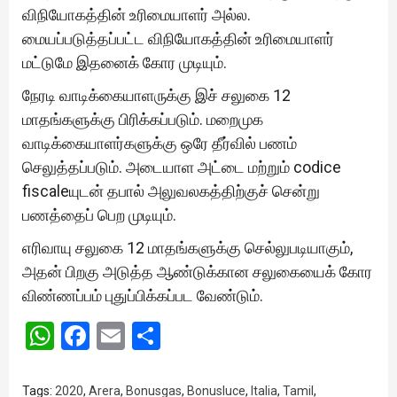
விநியோகத்தின் உரிமையாளர் அல்ல.
மையப்படுத்தப்பட்ட விநியோகத்தின் உரிமையாளர்
மட்டுமே இதனைக் கோர முடியும்.
நேரடி வாடிக்கையாளருக்கு இச் சலுகை 12
மாதங்களுக்கு பிரிக்கப்படும். மறைமுக
வாடிக்கையாளர்களுக்கு ஒரே தீர்வில் பணம்
செலுத்தப்படும். அடையாள அட்டை மற்றும் codice
fiscaleயுடன் தபால் அலுவலகத்திற்குச் சென்று
பணத்தைப் பெற முடியும்.
எரிவாயு சலுகை 12 மாதங்களுக்கு செல்லுபடியாகும்,
அதன் பிறகு அடுத்த ஆண்டுக்கான சலுகையைக் கோர
விண்ணப்பம் புதுப்பிக்கப்பட வேண்டும்.
WhatsApp
Facebook
Email
Share
Tags:
2020
,
Arera
,
Bonusgas
,
Bonusluce
,
Italia
,
Tamil
,