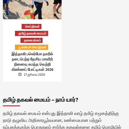
செய்திகள்
தமிழ் தகவல் மையம்
தலையங்கம்
முக்கியச் செய்திகள்
இத்தாலி பலெர்மோ நகரில்
நடைபெற்ற தேசிய மாவீரர்
நினைவு சுமந்த வெற்றி
கிண்ணப் போட்டிகள் 2026
17 ஜூலை 2026
தமிழ் தகவல் மையம் – நாம் யார்?
தமிழ் தகவல் மையம் என்பது இத்தாலி வாழ் தமிழ் சமூகத்திற்கு
நாடு தழுவிய அதிகாரபூர்வமான, உண்மையான மற்றும்
நம்பகத்தகுந்த பொதுநலம் சார்ந்த தகவல்களை தமிழ் மொழியில்