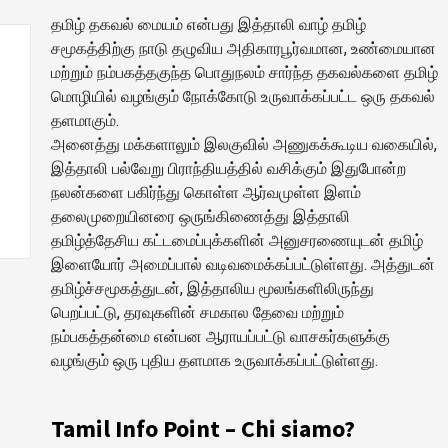
தமிழ் தகவல் மையம் என்பது இத்தாலி வாழ் தமிழ்
சமூகத்திற்கு நாடு தழுவிய அதிகாரபூர்வமான, உண்மையான
மற்றும் நம்பகத்தகுந்த பொதுநலம் சார்ந்த தகவல்களை தமிழ்
மொழியில் வழங்கும் நோக்கோடு உருவாக்கப்பட்ட ஒரு தகவல்
தளமாகும்.
்
அனைத்து மக்களாலும் இலகுவில் அணுகக்கூடிய வகையில்,
இத்தாலி பல்வேறு பிராந்தியத்தில் வசிக்கும் இதுபோன்ற
நலன்களை பகிர்ந்து கொள்ள ஆர்வமுள்ள இளம்
தலைமுறையினரை ஒருங்கிணைத்து இத்தாலி
தமிழ்த்தேசிய கட்டமைப்புக்களின் அனுசரணையுடன் தமிழ்
இளையோர் அமைப்பால் வடிவமைக்கப்பட்டுள்ளது. அத்துடன்
தமிழ்ச்சமூகத்துடன், இத்தாலிய மூலங்களிலிருந்து
பெறப்பட்டு, தரவுகளின் சமகால தேவை மற்றும்
நம்பகத்தன்மை என்பன ஆராயப்பட்டு வாசகர்களுக்கு
வழங்கும் ஒரு புதிய தளமாக உருவாக்கப்பட்டுள்ளது.
Tamil Info Point – Chi siamo?