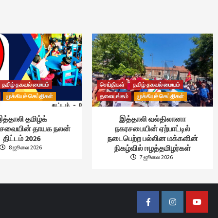
தமிழ் தகவல் மையம்
செய்திகள்
தமிழ் தகவல் மையம்
முக்கியச் செய்திகள்
தலையங்கம்
முக்கியச் செய்திகள்
த்தாலி தமிழ்க்
இத்தாலி வல்திலானா
்சேவையின் தாயக நலன்
நகரசபையின் ஏற்பாட்டில்
திட்டம் 2026
நடைபெற்ற பல்லின மக்களின்
நிகழ்வில் ஈழத்தமிழர்கள்
8 ஜூலை 2026
7 ஜூலை 2026
Facebook
Instagram
Youtub