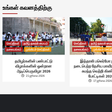
உங்கள் கவனத்திற்கு
செய்திகள்
தமிழ் தகவல் மையம்
செய்திகள்
தமிழ் தகவல் மை
தலையங்கம்
முக்கியச் செய்திகள்
தலையங்கம்
முக்கியச் செய்த
தமிழர்களின் பண்பாட்டு
இத்தாலி பலெர்மோ 
விழாக்களின் ஒன்றான
நடைபெற்ற தேசிய மாவீர
ஆடிப்பெருவிழா 2026
சுமந்த வெற்றி கி
போட்டிகள் 202
21 ஜூலை 2026
17 ஜூலை 2026