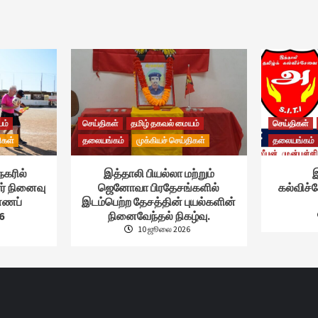
யம்
செய்திகள்
தமிழ் தகவல் மையம்
செய்திகள்
ிகள்
தலையங்கம்
முக்கியச் செய்திகள்
தலையங்கம்
நகரில்
இத்தாலி பியல்லா மற்றும்
இ
ர் நினைவு
ஜெனோவா பிரதேசங்களில்
கல்விச
ண்ணப்
இடம்பெற்ற தேசத்தின் புயல்களின்
6
நினைவேந்தல் நிகழ்வு.
10 ஜூலை 2026