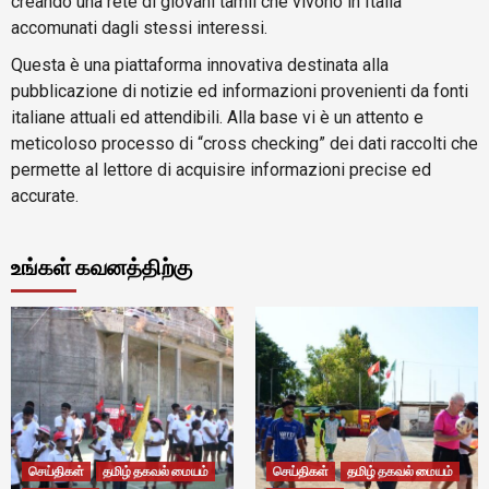
creando una rete di giovani tamil che vivono in Italia
accomunati dagli stessi interessi.
Questa è una piattaforma innovativa destinata alla
pubblicazione di notizie ed informazioni provenienti da fonti
italiane attuali ed attendibili. Alla base vi è un attento e
meticoloso processo di “cross checking” dei dati raccolti che
permette al lettore di acquisire informazioni precise ed
accurate.
உங்கள் கவனத்திற்கு
செய்திகள்
தமிழ் தகவல் மையம்
செய்திகள்
தமிழ் தகவல் மையம்