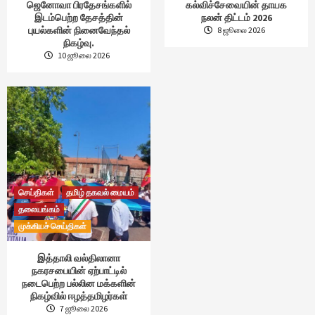
ஜெனோவா பிரதேசங்களில்
கல்விச்சேவையின் தாயக
இடம்பெற்ற தேசத்தின்
நலன் திட்டம் 2026
புயல்களின் நினைவேந்தல்
8 ஜூலை 2026
நிகழ்வு.
10 ஜூலை 2026
செய்திகள்
தமிழ் தகவல் மையம்
தலையங்கம்
முக்கியச் செய்திகள்
இத்தாலி வல்திலானா
நகரசபையின் ஏற்பாட்டில்
நடைபெற்ற பல்லின மக்களின்
நிகழ்வில் ஈழத்தமிழர்கள்
7 ஜூலை 2026