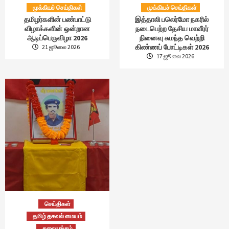
முக்கியச் செய்திகள்
முக்கியச் செய்திகள்
தமிழர்களின் பண்பாட்டு
இத்தாலி பலெர்மோ நகரில்
விழாக்களின் ஒன்றான
நடைபெற்ற தேசிய மாவீரர்
ஆடிப்பெருவிழா 2026
நினைவு சுமந்த வெற்றி
கிண்ணப் போட்டிகள் 2026
21 ஜூலை 2026
17 ஜூலை 2026
செய்திகள்
தமிழ் தகவல் மையம்
தலையங்கம்