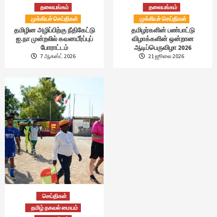
தலையங்கம்
தலையங்கம்
முக்கியச் செய்திகள்
முக்கியச் செய்திகள்
தமிழின அழிப்பிற்கு நீதிகேட்டு
தமிழர்களின் பண்பாட்டு
ஐ.நா முன்றலில் கவனயீர்ப்புப்
விழாக்களின் ஒன்றான
போராட்டம்
ஆடிப்பெருவிழா 2026
7 ஆகஸ்ட் 2026
21 ஜூலை 2026
செய்திகள்
தமிழ் தகவல் மையம்