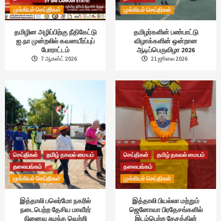
முக்கியச் செய்திகள்
முக்கியச் செய்திகள்
தமிழின அழிப்பிற்கு நீதிகேட்டு
தமிழர்களின் பண்பாட்டு
ஐ.நா முன்றலில் கவனயீர்ப்புப்
விழாக்களின் ஒன்றான
போராட்டம்
ஆடிப்பெருவிழா 2026
7 ஆகஸ்ட் 2026
21 ஜூலை 2026
செய்திகள்
தமிழ் தகவல் மையம்
செய்திகள்
தமிழ் தகவல் மையம்
தலையங்கம்
தலையங்கம்
முக்கியச் செய்திகள்
முக்கியச் செய்திகள்
இத்தாலி பலெர்மோ நகரில்
இத்தாலி பியல்லா மற்றும்
நடைபெற்ற தேசிய மாவீரர்
ஜெனோவா பிரதேசங்களில்
நினைவு சுமந்த வெற்றி
இடம்பெற்ற தேசத்தின்