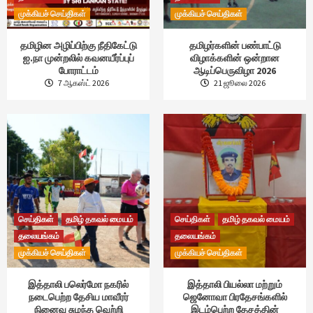
முக்கியச் செய்திகள்
முக்கியச் செய்திகள்
தமிழின அழிப்பிற்கு நீதிகேட்டு
தமிழர்களின் பண்பாட்டு
ஐ.நா முன்றலில் கவனயீர்ப்புப்
விழாக்களின் ஒன்றான
போராட்டம்
ஆடிப்பெருவிழா 2026
7 ஆகஸ்ட் 2026
21 ஜூலை 2026
செய்திகள்
தமிழ் தகவல் மையம்
செய்திகள்
தமிழ் தகவல் மையம்
தலையங்கம்
தலையங்கம்
முக்கியச் செய்திகள்
முக்கியச் செய்திகள்
இத்தாலி பலெர்மோ நகரில்
இத்தாலி பியல்லா மற்றும்
நடைபெற்ற தேசிய மாவீரர்
ஜெனோவா பிரதேசங்களில்
நினைவு சுமந்த வெற்றி
இடம்பெற்ற தேசத்தின்