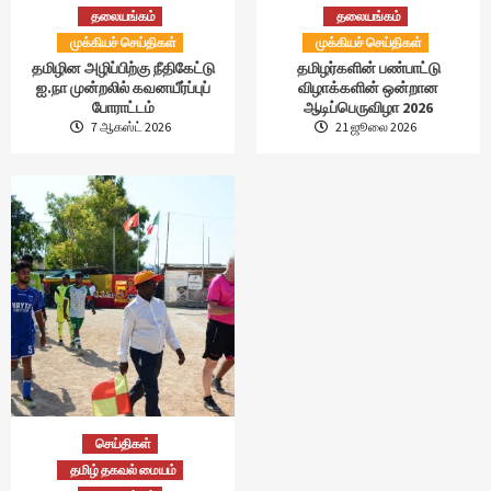
தலையங்கம்
தலையங்கம்
முக்கியச் செய்திகள்
முக்கியச் செய்திகள்
தமிழின அழிப்பிற்கு நீதிகேட்டு
தமிழர்களின் பண்பாட்டு
ஐ.நா முன்றலில் கவனயீர்ப்புப்
விழாக்களின் ஒன்றான
போராட்டம்
ஆடிப்பெருவிழா 2026
7 ஆகஸ்ட் 2026
21 ஜூலை 2026
செய்திகள்
தமிழ் தகவல் மையம்