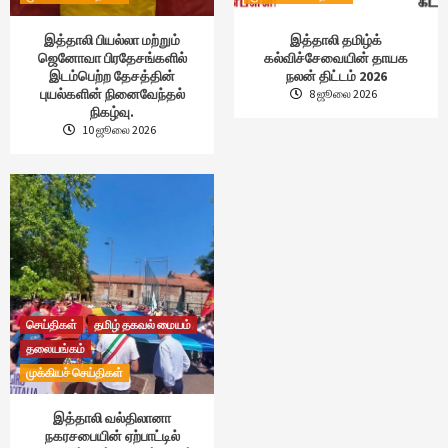
இத்தாலி பியல்லா மற்றும்
இத்தாலி தமிழ்க்
ஜெனோவா பிரதேசங்களில்
கல்விச்சேவையின் தாயக
இடம்பெற்ற தேசத்தின்
நலன் திட்டம் 2026
புயல்களின் நினைவேந்தல்
8 ஜூலை 2026
நிகழ்வு.
10 ஜூலை 2026
செய்திகள்
தமிழ் தகவல் மையம்
தலையங்கம்
முக்கியச் செய்திகள்
இத்தாலி வல்திலானா
நகரசபையின் ஏற்பாட்டில்