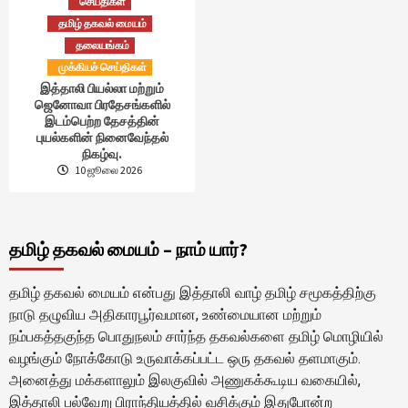
செய்திகள்
தமிழ் தகவல் மையம்
தலையங்கம்
முக்கியச் செய்திகள்
இத்தாலி பியல்லா மற்றும்
ஜெனோவா பிரதேசங்களில்
இடம்பெற்ற தேசத்தின்
புயல்களின் நினைவேந்தல்
நிகழ்வு.
10 ஜூலை 2026
தமிழ் தகவல் மையம் – நாம் யார்?
தமிழ் தகவல் மையம் என்பது இத்தாலி வாழ் தமிழ் சமூகத்திற்கு
நாடு தழுவிய அதிகாரபூர்வமான, உண்மையான மற்றும்
நம்பகத்தகுந்த பொதுநலம் சார்ந்த தகவல்களை தமிழ் மொழியில்
வழங்கும் நோக்கோடு உருவாக்கப்பட்ட ஒரு தகவல் தளமாகும்.
அனைத்து மக்களாலும் இலகுவில் அணுகக்கூடிய வகையில்,
இத்தாலி பல்வேறு பிராந்தியத்தில் வசிக்கும் இதுபோன்ற