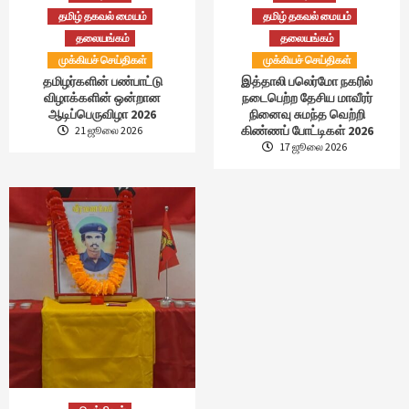
தமிழ் தகவல் மையம்
தமிழ் தகவல் மையம்
தலையங்கம்
தலையங்கம்
முக்கியச் செய்திகள்
முக்கியச் செய்திகள்
தமிழர்களின் பண்பாட்டு
இத்தாலி பலெர்மோ நகரில்
விழாக்களின் ஒன்றான
நடைபெற்ற தேசிய மாவீரர்
ஆடிப்பெருவிழா 2026
நினைவு சுமந்த வெற்றி
கிண்ணப் போட்டிகள் 2026
21 ஜூலை 2026
17 ஜூலை 2026