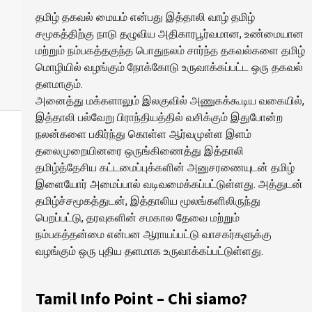
தமிழ் தகவல் மையம் என்பது இத்தாலி வாழ் தமிழ்
சமூகத்திற்கு நாடு தழுவிய அதிகாரபூர்வமான, உண்மையான
மற்றும் நம்பகத்தகுந்த பொதுநலம் சார்ந்த தகவல்களை தமிழ்
மொழியில் வழங்கும் நோக்கோடு உருவாக்கப்பட்ட ஒரு தகவல்
தளமாகும்.
அனைத்து மக்களாலும் இலகுவில் அணுகக்கூடிய வகையில்,
இத்தாலி பல்வேறு பிராந்தியத்தில் வசிக்கும் இதுபோன்ற
நலன்களை பகிர்ந்து கொள்ள ஆர்வமுள்ள இளம்
தலைமுறையினரை ஒருங்கிணைத்து இத்தாலி
தமிழ்த்தேசிய கட்டமைப்புக்களின் அனுசரணையுடன் தமிழ்
இளையோர் அமைப்பால் வடிவமைக்கப்பட்டுள்ளது. அத்துடன்
தமிழ்ச்சமூகத்துடன், இத்தாலிய மூலங்களிலிருந்து
பெறப்பட்டு, தரவுகளின் சமகால தேவை மற்றும்
நம்பகத்தன்மை என்பன ஆராயப்பட்டு வாசகர்களுக்கு
வழங்கும் ஒரு புதிய தளமாக உருவாக்கப்பட்டுள்ளது.
Tamil Info Point – Chi siamo?