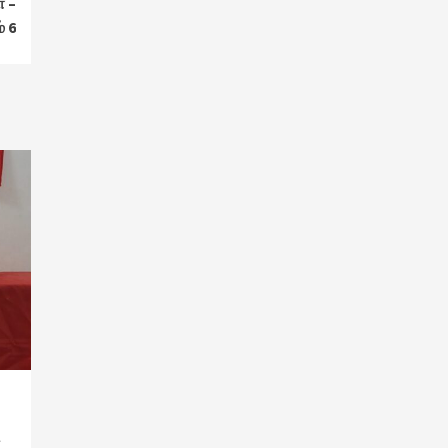
் –
் 6