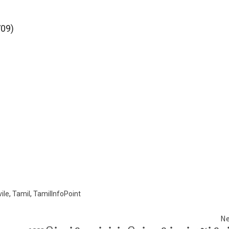
709)
ile
,
Tamil
,
TamilInfoPoint
Ne