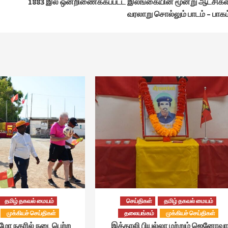
1883 இல் ஒன்றிணைக்கப்பட்ட இலங்கையின் மூன்று ஆட்சிகள
வரலாறு சொல்லும் பாடம் – பாகம
தமிழ் தகவல் மையம்
செய்திகள்
தமிழ் தகவல் மையம்
முக்கியச் செய்திகள்
தலையங்கம்
முக்கியச் செய்திகள்
்மோ நகரில் நடைபெற்ற
இத்தாலி பியல்லா மற்றும் ஜெனோவா