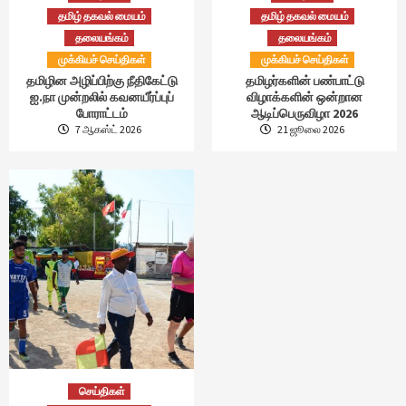
தமிழ் தகவல் மையம்
தமிழ் தகவல் மையம்
தலையங்கம்
தலையங்கம்
முக்கியச் செய்திகள்
முக்கியச் செய்திகள்
தமிழின அழிப்பிற்கு நீதிகேட்டு
தமிழர்களின் பண்பாட்டு
ஐ.நா முன்றலில் கவனயீர்ப்புப்
விழாக்களின் ஒன்றான
போராட்டம்
ஆடிப்பெருவிழா 2026
7 ஆகஸ்ட் 2026
21 ஜூலை 2026
செய்திகள்