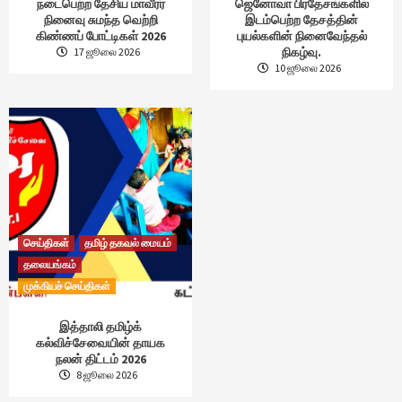
நடைபெற்ற தேசிய மாவீரர்
ஜெனோவா பிரதேசங்களில்
நினைவு சுமந்த வெற்றி
இடம்பெற்ற தேசத்தின்
கிண்ணப் போட்டிகள் 2026
புயல்களின் நினைவேந்தல்
நிகழ்வு.
17 ஜூலை 2026
10 ஜூலை 2026
செய்திகள்
தமிழ் தகவல் மையம்
தலையங்கம்
முக்கியச் செய்திகள்
இத்தாலி தமிழ்க்
கல்விச்சேவையின் தாயக
நலன் திட்டம் 2026
8 ஜூலை 2026